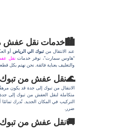
🏙️خدمات نقل عفش من
عند الانتقال من
تبوك الي الرياض
أو الع
“هاوس سمارت”، نوفر خدمات
نقل عفش
والتغليف بعناية فائقة. نحن نهتم بكل قطع
🌊نقل عفش من تبوك 
الانتقال من تبوك إلى جدة قد يكون مره
متكاملة لنقل العفش من تبوك إلى جدة، ت
التركيب في المكان الجديد. نُدرك تمامً
ضرر.
🚚نقل عفش من تبوك إ