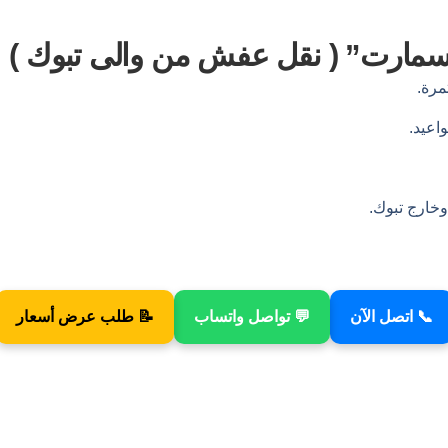
 سمارت” (
نقل عفش من والى تبوك )
رة.
اعيد.
خارج تبوك.
📞 اتصل الآن
💬 تواصل واتساب
📝 طلب عرض أسعار