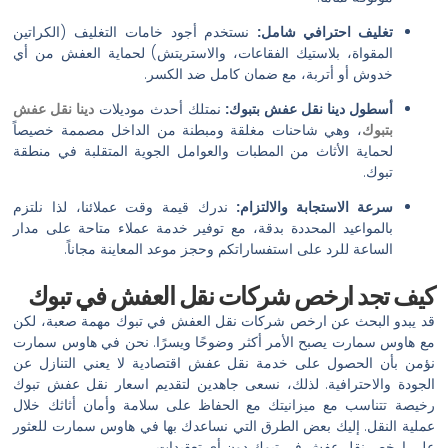
تغليف احترافي شامل:
نستخدم أجود خامات التغليف (الكراتين
المقواة، بلاستيك الفقاعات، والاستريتش) لحماية العفش من أي
خدوش أو أتربة، مع ضمان كامل ضد الكسر.
أسطول دينا نقل عفش بتبوك:
نمتلك أحدث موديلات
دينا نقل عفش
بتبوك
، وهي شاحنات مغلقة ومبطنة من الداخل مصممة خصيصاً
لحماية الأثاث من المطبات والعوامل الجوية المتقلبة في منطقة
تبوك.
سرعة الاستجابة والالتزام:
ندرك قيمة وقت عملائنا، لذا نلتزم
بالمواعيد المحددة بدقة، مع توفير خدمة عملاء متاحة على مدار
الساعة للرد على استفساراتكم وحجز موعد المعاينة مجاناً.
كيف تجد ارخص شركات نقل العفش في تبوك
قد يبدو البحث عن ارخص شركات نقل العفش في تبوك مهمة صعبة، لكن
مع هاوس سمارت يصبح الأمر أكثر وضوحًا ويسرًا. نحن في هاوس سمارت
نؤمن بأن الحصول على خدمة نقل عفش اقتصادية لا يعني التنازل عن
الجودة والاحترافية. لذلك، نسعى جاهدين لتقديم اسعار نقل عفش تبوك
رخيصة تتناسب مع ميزانيتك مع الحفاظ على سلامة وأمان أثاثك خلال
عملية النقل. إليك بعض الطرق التي نساعدك بها في هاوس سمارت للعثور
على ارخص نقل عفش في تبوك دون أي تعقيدات.