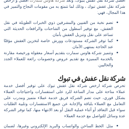
أفضل شركة نقل عفش بتبوك، وتعد
شركة هاوس سمارت
افضل و ارخص
شركة نقل عفش تبوك ، وذلك لما تتمتع به من مقومات النجاح والتميز في
هذا المجال، فهي:
تضم نخبة من الفنيين والمشرفين ذوي الخبرات الطويلة في نقل
العفش، مع توفير أسطول من الشاحنات والرافعات الحديثة التي
تساعد على نقل وتنزيل العفش بأمان.
كما توفر الشركة مستودعات وورش خاصة لتخزين العفش مؤقتًا
عند الحاجة بمنتهى الأمان.
وتتميز شركة هاوس سمارت بتقديم أسعار معقولة ورخيصة مقارنة
بالخدمة المميزة مع تقديم عروض وخصومات رائعة للعملاء الجدد
والحاليين.
شركة نقل عفش في تبوك
تحرص شركة ارخص شركة نقل عفش تبوك على توفير أفضل خدمة
عملاء متاحة على مدار الساعة للرد على استفسارات واحتياجات العملاء
بشكل فوري، حيث تضم الشركة فريق خدمة عملاء متميز ومدرب على
التعامل مع العملاء بلباقة والإجابة عن جميع الاستفسارات وتلبية الطلبات
سواء قبل التعاقد أو أثناء عملية النقل أو بعد الانتهاء منها، كما توفر الشركة
عدة وسائل للتواصل مع خدمة العملاء
مثل: الخط الساخن والواتساب والبريد الإلكتروني وغيرها، لضمان