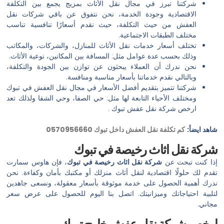
شركتنا تبرز في مجال نقل الأثاث بمزيج يجمع بين التكلفة
الاقتصادية وجودة الخدمة، نحن نتفوق عن باقي شركات نقل
العفش من حيث التكلفة، حيث نقدم أسعارًا تنافسية تناسب
مختلف الطبقات الاجتماعية.
تختلف أسعار خدمات نقل الأثاث للمنازل، والشركات، والمكاتب
وذلك بحسب عدة عوامل مثل: المسافة بين المكانين، نوعية الأثاث.
نحن ندرك أن العملاء يبحثون عن توازن بين الجودة والتكلفة،
وبالتالي نقدم خدماتنا بأسعار مناسبة ومنافسة.
شركتنا تتميز بتقديم أفضل الأسعار في مجال نقل العفش في تبوك
ومختلف الأحياء التابعة لها مثل: حي الصفا، وحي الشفا ولذلك تعد
ارخص شركة نقل عفش تبوك .
شاهد ايضأ:
كم تكلفة نقل العفش داخل تبوك 0570956660
شركة نقل اثاث رخيصة في تبوك
إذا كنت تبحث عن
شركة نقل اثاث رخيصة في تبوك
، فإن هاوس سمارت
تقدم لك حلولًا اقتصادية لنقل أثاث منزلك أو مكتبك بأمان وكفاءة. نحن
ندرك أهمية الحصول على خدمة موثوقة بأسعار معقولة، ونسعى جاهدين
لتلبية احتياجاتك وميزانيتك. اتصل بنا اليوم للحصول على عرض سعر
مجاني.
ارخص شركة نقل عفش خارج تبوك