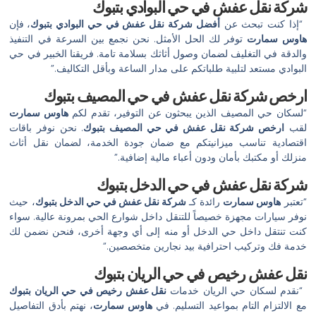
شركة نقل عفش في حي البوادي بتبوك
“إذا كنت تبحث عن
أفضل شركة نقل عفش في حي البوادي بتبوك
، فإن
هاوس سمارت
توفر لك الحل الأمثل. نحن نجمع بين السرعة في التنفيذ
والدقة في التغليف لضمان وصول أثاثك بسلامة تامة. فريقنا الخبير في حي
البوادي مستعد لتلبية طلباتكم على مدار الساعة وبأقل التكاليف.”
ارخص شركة نقل عفش في حي المصيف بتبوك
“لسكان حي المصيف الذين يبحثون عن التوفير، تقدم لكم
هاوس سمارت
لقب
ارخص شركة نقل عفش في حي المصيف بتبوك
. نحن نوفر باقات
اقتصادية تناسب ميزانيتكم مع ضمان جودة الخدمة، لضمان نقل أثاث
منزلك أو مكتبك بأمان ودون أعباء مالية إضافية.”
شركة نقل عفش في حي الدخل بتبوك
“تعتبر
هاوس سمارت
رائدة كـ
شركة نقل عفش في حي الدخل بتبوك
، حيث
نوفر سيارات مجهزة خصيصاً للتنقل داخل شوارع الحي بمرونة عالية. سواء
كنت تنتقل داخل حي الدخل أو منه إلى أي وجهة أخرى، فنحن نضمن لك
خدمة فك وتركيب احترافية بيد نجارين متخصصين.”
نقل عفش رخيص في حي الريان بتبوك
“نقدم لسكان حي الريان خدمات
نقل عفش رخيص في حي الريان بتبوك
مع الالتزام التام بمواعيد التسليم. في
هاوس سمارت
، نهتم بأدق التفاصيل