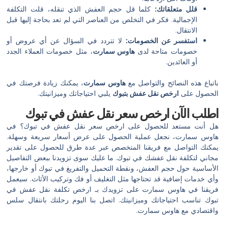
قلل متعلقاتك:
كلما قل حجم العفش الذي تنقله، قلت التكلفة
الإجمالية. فكر في التخلص من العناصر التي لم تعد بحاجة إليها قبل
الانتقال.
استفسر عن الخصومات:
لا تتردد في السؤال عن أي عروض أو
خصومات متاحة لدى
هاوس سمارت
، مثل خصومات العملاء الجدد
أو العائدين.
باتباع هذه النصائح والتواصل مع
هاوس سمارت
، يمكنك زيادة فرصتك في
الحصول على
ارخص نقل عفش بتبوك
يلبي احتياجاتك وميزانيتك.
اطلب الآن ارخص سعر نقل عفش في تبوك
هل أنت مستعد للحصول على ارخص سعر نقل عفش في تبوك؟ في
هاوس سمارت، نجعل عملية الحصول على عرض أسعار سريعة وسهلة.
يمكنك التواصل مع فريقنا المتخصص عبر عدة طرق للحصول على تقدير
مجاني لتكلفة نقل عفشك في تبوك. ما عليك سوى تزويدنا ببعض التفاصيل
الأساسية حول حجم العفش، ونقطة التحميل والتفريغ في تبوك أو خارجها،
وأي خدمات إضافية قد تحتاجها مثل التغليف أو فك وتركيب الأثاث. سيعمل
فريقنا في هاوس سمارت على تزويدك بـ ارخص تكلفة نقل عفش في
تبوك تناسب احتياجاتك وميزانيتك. اتصل بنا اليوم رحلتك بانتقال سلس
واقتصادي مع هاوس سمارت.