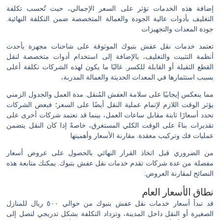
إضافة هذه الخدمات تؤثر على السعر الإجمالي، حيث تُحسب تكلفة
التغليف بأدوات عالية الجودة والعمالة المتخصصة ضمن التكلفة النهائية.
جودة المعدات والتجهيزات
تعتمد خدمات نقل عفش بتبوك الموثوقة على شاحنات مجهزة بأحدث
أنظمة التثبيت والتغليف، بالإضافة إلى استخدام أدوات متخصصة لنقل
القطع الثقيلة أو القابلة للكسر. غالبًا ما يكون لهذه الشركات تكلفة أعلى
بسبب استثمارها في المعدات الحديثة والعمالة المدربة،
مما ينعكس إيجابيًا على سلامة العفش المُنقل. مدة العمل والجدول الزمني
يؤثر الوقت اللازم لإتمام عملية النقل أيضًا على السعر؛ فبعض الشركات
تحدد أسعارًا ثابتة مقابل ساعات العمل، بينما قد تعتمد شركات أخرى على
تقديرات بناءً على الوقت الكلي المستغرق، خاصةً إذا كان النقل يتضمن
عمليات فك وتركيب معقدة. مقارنة الأسعار وأهميتها
من الضروري قبل اتخاذ القرار النهائي بالحصول على عروض أسعار
مفصلة من عدة شركات تقدم خدمات نقل عفش بتبوك. يمكنك متابعة هذه
النصائح لمقارنة العروض:
نطاق الأسعار العام
قد تبدأ أسعار خدمات نقل عفش بتبوك من حوالي ٥٠٠ ريال للمنازل
الصغيرة أو النقل داخل المدينة، وتزداد التكلفة بشكل تدريجي لتصل إلى