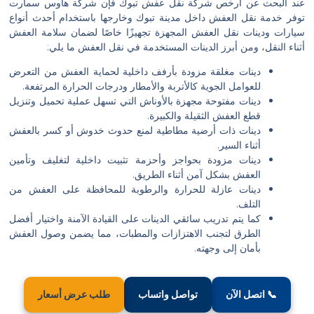
عند البحث عن ارخص شركة نقل عفش تبوك فإن شركة هاوس سمارت
توفر خدمة نقل العفش داخل مدينة تبوك وخارجها باستخدام أحدث أنواع
سيارات ودينات نقل العفش المجهزة تجهيزًا خاصًا لضمان سلامة العفش
أثناء النقل، ومن أبرز الدينات المستخدمة في نقل العفش ما يلي:
دينات مغلقة مزودة بأرفف داخلية لحماية العفش من التعرض
للعوامل الجوية كالأتربة والأمطار ودرجات الحرارة المرتفعة.
دينات مفتوحة مجهزة بالأوناش التي تسهل عملية تحميل وتنزيل
قطع العفش الثقيلة والكبيرة.
دينات ذات أرضية مطاطية لمنع حدوث خدوش أو كسر بالعفش
أثناء السير.
دينات مزودة بحواجز وأحزمة تثبيت داخلية لتغليف وتأمين
العفش بشكل آمن أثناء الطريق.
دينات عازلة للحرارة والرطوبة للمحافظة على العفش من
التلف.
كما يتم تدريب سائقي الدينات على القيادة الآمنة واختيار أفضل
الطرق لتجنب الاهتزازات والمطبات، مما يضمن وصول العفش
بأمان إلى وجهته.
📞 اتصل الآن
تواصل واتساب
طلب عرض أسعار