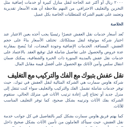
٢٠٠٠ ريال أو أكثر عند الحاجة لنقل منازل كبيرة أو خدمات إضافية مثل
التخزين والتغليف الاحترافي. من المهم ملاحظة أن هذه الأسعار تقديرية
وتعتمد على تقييم الشركة للمتطلبات الخاصة بكل عميل.
الخلاصة
تُعد أسعار خدمات نقل العفش عنصرًا رئيسيًا يجب أخذه بعين الاعتبار عند
اختيار شركة موثوقة لنقل ممتلكاتك. تختلف الأسعار بناءً على حجم
العفش، المسافة، الخدمات الإضافية وجودة المعدات، لذا يُنصح بمقارنة
عدة عروض والحصول على تفاصيل شاملة قبل توقيع العقد. بالاعتماد على
خدمات نقل عفش بالمدينة المنورة ذات الخبرة والشفافية، يمكنك ضمان
انتقال سلس وآمن لأثاثك مع الحصول على أفضل قيمة مقابل المال.
نقل عفش بتبوك مع الفك والتركيب مع التغليف
شركة هاوس سمارت هي الشركة المثالية لنقل العفش في تبوك، حيث
توفر خدمات شاملة تشمل: الفك والتركيب والتغليف سواء كنت تنتقل إلى
منزل جديد أو تحتاج إلى إعادة ترتيب الأثاث في منزلك الحالي، ستقوم
الشركة بفك الأثاث وترتيبه بشكل صحيح، كما توفر التغليف المناسب
للأثاث.
كما يهتم فريق هاوس سمارت بشكل كبير بالتفاصيل في كل جوانب خدمة
نقل العفش، حيث سيتأكد العاملون من تأمين الأثاث بشكل صحيح داخل