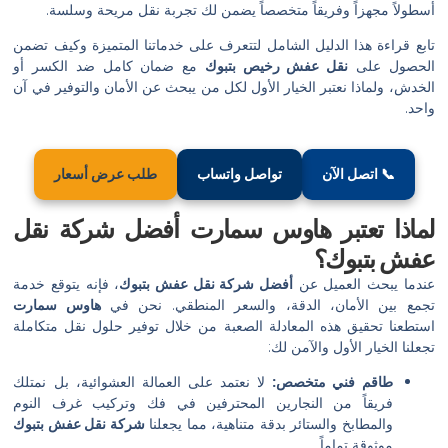
أسطولاً مجهزاً وفريقاً متخصصاً يضمن لك تجربة نقل مريحة وسلسة.
تابع قراءة هذا الدليل الشامل لتتعرف على خدماتنا المتميزة وكيف تضمن
الحصول على
نقل عفش رخيص بتبوك
مع ضمان كامل ضد الكسر أو
الخدش، ولماذا نعتبر الخيار الأول لكل من يبحث عن الأمان والتوفير في آن
واحد.
📞 اتصل الآن
تواصل واتساب
طلب عرض أسعار
لماذا تعتبر هاوس سمارت أفضل شركة نقل
عفش بتبوك؟
عندما يبحث العميل عن
أفضل شركة نقل عفش بتبوك
، فإنه يتوقع خدمة
تجمع بين الأمان، الدقة، والسعر المنطقي. نحن في
هاوس سمارت
استطعنا تحقيق هذه المعادلة الصعبة من خلال توفير حلول نقل متكاملة
تجعلنا الخيار الأول والآمن لك:
طاقم فني متخصص:
لا نعتمد على العمالة العشوائية، بل نمتلك
فريقاً من النجارين المحترفين في فك وتركيب غرف النوم
والمطابخ والستائر بدقة متناهية، مما يجعلنا
شركة نقل عفش بتبوك
موثوقة تماماً.