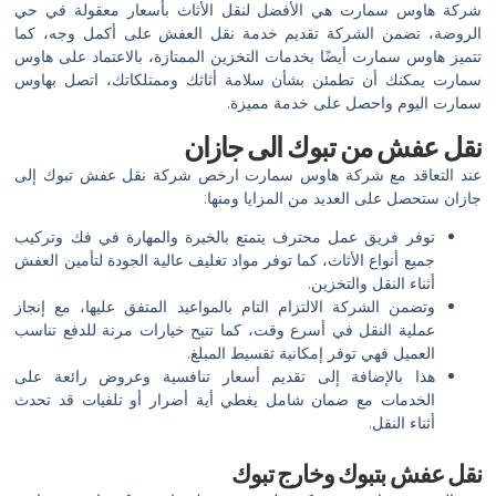
شركة هاوس سمارت هي الأفضل لنقل الأثاث بأسعار معقولة في حي
الروضة، تضمن الشركة تقديم خدمة نقل العفش على أكمل وجه، كما
تتميز هاوس سمارت أيضًا بخدمات التخزين الممتازة، بالاعتماد على هاوس
سمارت يمكنك أن تطمئن بشأن سلامة أثاثك وممتلكاتك، اتصل بهاوس
سمارت اليوم واحصل على خدمة مميزة.
نقل عفش من تبوك الى جازان
عند التعاقد مع شركة هاوس سمارت ارخص شركة نقل عفش تبوك إلى
جازان ستحصل على العديد من المزايا ومنها:
توفر فريق عمل محترف يتمتع بالخبرة والمهارة في فك وتركيب
جميع أنواع الأثاث، كما توفر مواد تغليف عالية الجودة لتأمين العفش
أثناء النقل والتخزين.
وتضمن الشركة الالتزام التام بالمواعيد المتفق عليها، مع إنجاز
عملية النقل في أسرع وقت، كما تتيح خيارات مرنة للدفع تناسب
العميل فهي توفر إمكانية تقسيط المبلغ.
هذا بالإضافة إلى تقديم أسعار تنافسية وعروض رائعة على
الخدمات مع ضمان شامل يغطي أية أضرار أو تلفيات قد تحدث
أثناء النقل.
نقل عفش بتبوك وخارج تبوك