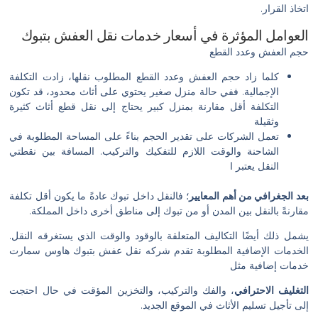
اتخاذ القرار.
العوامل المؤثرة في أسعار خدمات نقل العفش بتبوك
حجم العفش وعدد القطع
كلما زاد حجم العفش وعدد القطع المطلوب نقلها، زادت التكلفة
الإجمالية. ففي حالة منزل صغير يحتوي على أثاث محدود، قد تكون
التكلفة أقل مقارنة بمنزل كبير يحتاج إلى نقل قطع أثاث كثيرة
وثقيلة
تعمل الشركات على تقدير الحجم بناءً على المساحة المطلوبة في
الشاحنة والوقت اللازم للتفكيك والتركيب. المسافة بين نقطتي
النقل يعتبر ا
بعد الجغرافي من أهم المعايير
؛ فالنقل داخل تبوك عادةً ما يكون أقل تكلفة
مقارنةً بالنقل بين المدن أو من تبوك إلى مناطق أخرى داخل المملكة.
يشمل ذلك أيضًا التكاليف المتعلقة بالوقود والوقت الذي يستغرقه النقل.
الخدمات الإضافية المطلوبة تقدم شركه نقل عفش بتبوك هاوس سمارت
خدمات إضافية مثل
التغليف الاحترافي
، والفك والتركيب، والتخزين المؤقت في حال احتجت
إلى تأجيل تسليم الأثاث في الموقع الجديد.