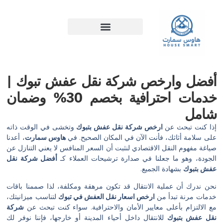
خطي
لى
لمحتوى
أفضل وارخص شركة نقل عفش تبوك |
خدمات احترافية بخصم 30% وضمان
شامل
إذا كنت تبحث عن
ارخص شركة نقل عفش بتبوك
وتخشى في الوقت ذاته
على سلامة أثاثك، فأنت الآن في المكان الصحيح. في
هاوس سمارت
، أعدنا
صياغة مفهوم النقل الاقتصادي لنثبت أن السعر المنافس لا يعني التنازل عن
الجودة، وهو ما جعلنا في صدارة ترشيحات العملاء كـ
أفضل شركة نقل
عفش بتبوك
بشهادة الجميع.
نحن ندرك أن عملية الانتقال قد تكون مرهقة ومكلفة، لذا صممنا باقات
خدمات مرنة تبدأ من
ارخص اسعار نقل العفش في تبوك
لتناسب ميزانيتك،
مع الالتزام بأعلى معايير الأمان والاحترافية. سواء كنت تبحث عن
شركة
نقل عفش بتبوك
للانتقال داخل أحياء المدينة أو خارجها، فإننا نوفر لك