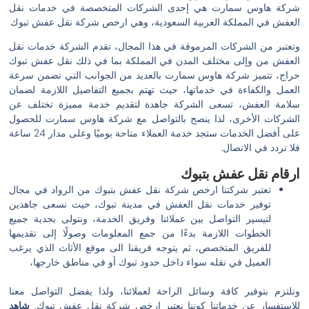
شركة هاوس سمارت هي إحدى الشركات المتخصصة في خدمات نقل
العفش في المملكة العربية السعودية، وهي ارخص شركة نقل عفش تبوك
وتعتبر من الشركات المرموقة في هذا المجال، تقدم الشركة خدمات نقل
العفش من وإلى مختلف المدن في المملكة بما في ذلك نقل عفش تبوك
حراج، تتميز شركة هاوس سمارت بالعديد من الجوانب التي تضمن سرعة
العمل والكفاءة في خدماتها، حيث تهتم بجميع التفاصيل اللازمة لضمان
سلامة العفش، تسعى الشركة جاهدة لتقديم خدمة مميزة تختلف عن
الشركات الأخرى، لذا ينصح بالتواصل مع شركة هاوس سمارت للحصول
على أفضل الخدمات ستجد خدمة العملاء متاحة يوميًا وعلى مدار 24 ساعة
فلا تردد في الاتصال.
ارقام نقل عفش بتبوك
تعتبر شركتنا ارخص شركة نقل عفش بتبوك من الرواد في مجال
توفير خدمات نقل العفش في مدينة تبوك، حيث نسعى جاهدين
لتيسير التواصل بين عملائنا وفريق الخدمة، ونتولى بجدية جميع
الخطوات اللازمة بدءًا من جمع المعلومات وصولًا إلى تقديمها
للفريق المتخصص، ثم يتوجه فريقنا الى موقع الأثاث الذي يرغب
العميل في نقله سواء داخل حدود تبوك أو في مناطق خارجها،
ونلتزم بتوفير كافة وسائل الراحة لعملائنا، ولذا يفضل التواصل معنا
للاستفسار عن خدماتنا كوننا نعتبر ارخص شركة نقل عفش تبوك.
شاهد