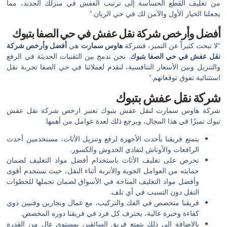
من تغليف القطع الحساسة إلى ترتيب العفش في منزلك الجديد، مما
يجعلنا الخيار الأول والآمن لك في حي الريان.”
أفضل وأرخص شركة نقل عفش في حي الصفا بتبوك
“لا تبحث كثيراً عن التميز، فشركة
هاوس سمارت
هي
أفضل وأرخص شركة
نقل عفش في حي الصفا بتبوك
. نحن ندمج بين التقنيات الحديثة في الرفع
والتنزيل وبين الأسعار التنافسية، لنقدم لعملائنا في حي الصفا تجربة نقل
استثنائية تفوق توقعاتهم.”
شركة نقل عفش بتبوك
شركة هاوس سمارت لنقل عفش بتبوك تعتبر ارخص شركة نقل عفش
تبوك تميزًا في هذا المجال، ويرجع ذلك لعدة عوامل من أهمها:
يتمتع فريقنا بأحدث الأجهزة لرفع وتنزيل الأثاث، مستخدمين أحدث
الرافعات والأوناش لتفادي الخدوش والكسور.
نحرص على تغليف الأثاث باستخدام أفضل مواد التغليف لضمان
حمايته من العوامل الجوية والأتربة أثناء النقل، حيث نستخدم أقوى
وأفضل مواد التغليف المتاحة في الأسواق لضمان تحملها للخطوات
النقل دون التسبب في أي تلف.
فريقنا متخصص في الفك والتركيب، مع عمال ونجارين وفنيين ذوي
كفاءة وخبرة عالية، يحترف كل فرد في فريقنا دوره المخصص.
بالإضافة إلى ذلك يتمتع فريق السائقين بمستوى عال من القدرة