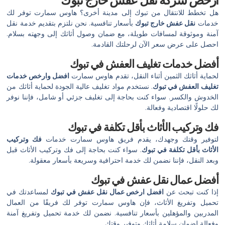
هل تخطط للانتقال من تبوك إلى مدينة أخرى؟ هاوس سمارت توفر لك
خدمات
نقل عفش خارج تبوك
بأسعار تنافسية. نحن نلتزم بتقديم خدمة نقل
آمنة وموثوقة لمسافات طويلة، مع ضمان وصول أثاثك إلى وجهته بسلام.
احصل على عرض سعر الآن لرحلتك القادمة.
أفضل خدمات تغليف العفش في تبوك
لحماية أثاثك الثمين أثناء النقل، تقدم هاوس سمارت
افضل وارخص خدمات
تغليف العفش في تبوك
. نستخدم مواد تغليف عالية الجودة لحماية أثاثك من
الخدوش والكسر. سواء كنت بحاجة إلى تغليف جزئي أو شامل، فإننا نوفر
لك حلولًا اقتصادية وفعالة.
فك وتركيب الأثاث بأقل تكلفة في تبوك
لتوفير وقتك وجهدك، يقدم فريق هاوس سمارت خدمات
فك وتركيب
الأثاث بأقل تكلفة في تبوك
. سواء كنت بحاجة إلى فك وتركيب الأثاث قبل
وبعد النقل، فإننا نضمن لك خدمة احترافية وسريعة بأسعار معقولة.
أفضل عمال نقل عفش في تبوك
إذا كنت تبحث عن
افضل ارخص عمال نقل عفش في تبوك
لمساعدتك في
تحميل وتفريغ الأثاث، فإن هاوس سمارت توفر لك فريقًا من العمال
المدربين والمؤهلين بأسعار تنافسية. نضمن لك خدمة تحميل وتفريغ آمنة
وفعالة لضمان سلامة أثاثك وتوفير وقتك.