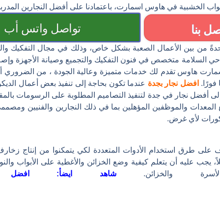
ب الخشبية في هاوس اسمارت، باعتمادنا على أفضل النجارين المدربين 
تواصل واتس أب
صل بنا
حدةً من بين الأعمال الصعبة بشكل خاص، وذلك في مجال التفكيك وال
حي السلامة متخصص في فنون التفكيك والتجميع وصيانة الأجهزة وإصلاحه
ارت هاوس تقدم لك خدمات متميزة وعالية الجودة ، من الضروري أن ي
فورًا.
افضل نجار بجدة
عندما تكون بحاجة إلى تنفيذ بعض أعمال الديك
إلى أفضل نجار في جدة لتنفيذ التصاميم المطلوبة على الرسومات بالم
عدات والموظفين المؤهلين بما في ذلك النجارين والفنيين ومصممي 
يكورات لأي غرض.
 على طرق استخدام الأدوات المتعددة لكي يتمكنوا من إنتاج زخارف 
اً، يجب عليه أن يتعلم كيفية وضع الخزائن والأغطية على الأبواب والن
سرة والخزائن.
شاهد ايضأ:
افضل