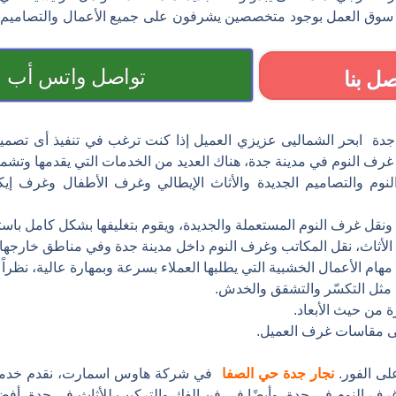
ات سوق العمل بوجود متخصصين يشرفون على جميع الأعمال والتصاميم ل
تواصل واتس أب
صل بنا
دة ابحر الشماليى عزيزي العميل إذا كنت ترغب في تنفيذ أى تصميما
ف النوم في مدينة جدة، هناك العديد من الخدمات التي يقدمها وتشمل
نوم والتصاميم الجديدة والأثاث الإيطالي وغرف الأطفال وغرف إيك
نقل غرف النوم المستعملة والجديدة، ويقوم بتغليفها بشكل كامل باستخ
أثاث، نقل المكاتب وغرف النوم داخل مدينة جدة وفي مناطق خارجها.
مهام الأعمال الخشبية التي يطلبها العملاء بسرعة وبمهارة عالية، نظراً
، مثل التكسّر والتشقق والخدش.
 من حيث الأبعاد.
لى مقاسات غرف العميل.
لى الفور.
نجار جدة حي الصفا
في شركة هاوس اسمارت، نقدم خدمات
غرف النوم في جدة وأيضًا في فن الفك والتركيب للأثاث في جدة. أف