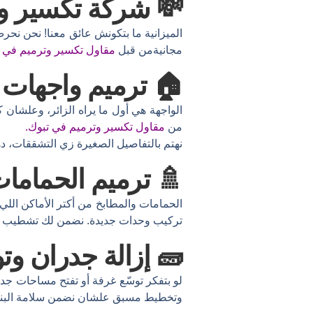
💸 شركة تكسير وت
الميزانية ما بتكونش عائق معنا! نحن ن
مجانيةمن قبل
مقاول تكسير وترميم في 
🏠 ترميم واجهات 
الواجهة هي أول ما يراه الزائر، وعلشان
من
مقاول تكسير وترميم في تبوك.
نهتم بالتفاصيل الصغيرة زي التشققات، د
🚿 ترميم الحماما
الحمامات والمطابخ من أكتر الأماكن الل
تركيب وحدات جديدة. نضمن لك تشطيب 
🧱 إزالة جدران و
لو بتفكر توسّع غرفة أو تفتح مساحات جد
وتخطيط مسبق علشان نضمن سلامة البنية 