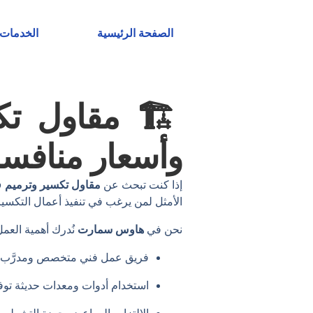
خطي
لى
الصفحة الرئيسية
الخدمات
لمحتوى
🏗️ مقاول تك
وأسعار منافس
إذا كنت تبحث عن
مقاول تكسير وترميم ف
الأمثل لمن يرغب في تنفيذ أعمال التكسير و
نحن في
هاوس سمارت
نُدرك أهمية العمل
فريق عمل فني متخصص ومدرَّب 
استخدام أدوات ومعدات حديثة توف