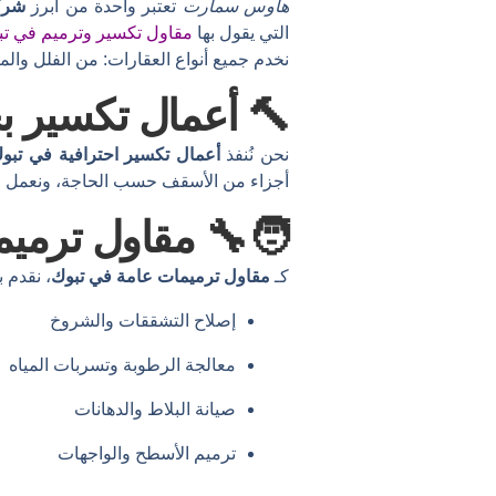
هاوس سمارت
تعتبر واحدة من أبرز
شركا
التي يقول بها
مقاول تكسير وترميم في تب
نخدم جميع أنواع العقارات: من الفلل والم
🔨 أعمال تكسير بج
نحن نُنفذ
أعمال تكسير احترافية في تبو
أجزاء من الأسقف حسب الحاجة، ونعمل وفق
🧑‍🔧 مقاول ترمي
كـ
مقاول ترميمات عامة في تبوك
، نقدم 
إصلاح التشققات والشروخ
معالجة الرطوبة وتسربات المياه
صيانة البلاط والدهانات
ترميم الأسطح والواجهات