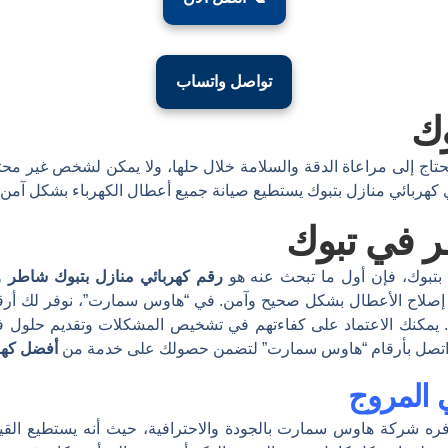
تواصل واتساب
وك
تحتاج إلى مراعاة الدقة والسلامة خلال حلها، ولا يمكن لشخص غير محت
 كهربائي منازل بتبوك يستطيع صيانة جميع أعطال الكهرباء بشكل آمن، 
ر في تبوك
 بتبوك، فإن أول ما تبحث عنه هو
رقم كهربائي منازل بتبوك شاطر
وم
مان إصلاح الأعطال بشكل صحيح وآمن. في “هاوس سمارت”، نوفر لك أر
يمكنك الاعتماد على كفاءتهم في تشخيص المشكلات وتقديم حلول فع
اتصل بأرقام “هاوس سمارت” لتضمن حصولك على خدمة من
أفضل كهر
 المروج
فره شركة هاوس سمارت بالجودة والاحترافية، حيث أنه يستطيع القيام