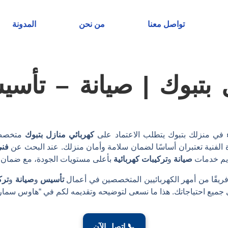
تواصل معنا
من نحن
المدونة
 بتبوك | صيانة – تأس
في منزلك بتبوك يتطلب الاعتماد على
كهربائي منازل بتبوك
متخصص و
ة الفنية تعتبران أساسًا لضمان سلامة وأمان منزلك. عند البحث عن
فني
يم خدمات
صيانة
و
تركيبات كهربائية
بأعلى مستويات الجودة، مع ضمان ع
ريقًا من أمهر الكهربائيين المتخصصين في أعمال
تأسيس
و
صيانة
و
ترك
 جميع احتياجاتك. هذا ما نسعى لتوضيحه وتقديمه لكم في “هاوس سمار
📞 اتصل الآن