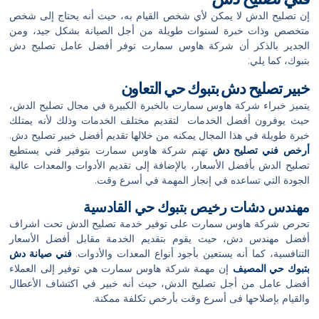
إن تصليح الدش لا يمكن لأي شخص القيام به، حيث أنه يحتاج إلى شخص
متخصص وذات خبرة لسنوات طويلة من أجل الصيانة بشكل جيد، ومن
الجدير بالذكر أن شركة هاوس سمارت توفر أفضل عامل تصليح دش
بتبوك، كما يلي:
خبير تصليح دش بتبوك حي التعاون
يتميز خبراء شركة هاوس سمارت بالخبرة الكبيرة في مجال تصليح الدش،
حيث يوفرون أفضل الخدمات لتقديم مختلف الخدمات وذلك لأنه يمتلك
خبرة طويلة في هذا المجال يمكنه من خلالها تقديم أفضل خبير تصليح دش.
أرخص فني تصليح دش
تهتم شركة هاوس سمارت بتوفير فني يستطيع
تصليح الدش بأفضل الأسعار، بالإضافة إلى تقديم الأدوات والمعدات عالية
الجودة التي تساعده في إنجاز المهمة في أسرع وقت.
مهندس دشات رخيص بتبوك حي القادسية
تحرص شركة هاوس سمارت على توفير خدمة تصليح الدش تحت اشراف
أفضل مهندس دش، حيث يقوم بتقديم الخدمة مقابل أفضل الأسعار
التنافسية، كما أنه يستعين بأجود أنواع المعدات والأدوات.
فني صيانة دش
بتبوك حي المصيف
إن مهمة شركة هاوس سمارت هي توفير إلى العملاء
أفضل عامل من أجل تصليح الدش، حيث أنه خبير في اكتشاف الأعطال
والقيام بإصلاحها فى أسرع وقت بأرخص تكلفة ممكنة.