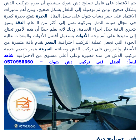
يتم الاعتماد على عامل تصليح دش بتبوك يستطيع أن يقوم بتركيب الدش
بشكل صحيح، ومن ثم توصيله إلى التلفاز بشكل صحيح، ومن أهم مميزات
الاعتماد على خبير دشات بتبوك على سبيل المثال:
الخبرة
يتمتع بخبرة كبيرة
في مجال صيانة الدش وتركيبه تصل إلى أكثر من 11 عام.
الدقة
يتميز
بتحري الدقة خلال اجراء الخدمة، وذلك لأنه يعلم جيدًا أن هذه الأمور تحتاج
إلى تنفيذها على أتم وجه.
الأدوات
يستعمل أفضل الأدوات والمعدات عالية
الجودة التي تجعل عملية التركيب احترافية.
السعر
يقدم باقة متميزة من
الأسعار والعروض على تركيب الدش وصيانته.
السرعة
يتميز بتقديم خدمة
تركيب الدش في مدة قصيرة وعلى أعلى مستوى من الاحترافية.
شاهد
ايضأ:
أفضل فني تركيب دش بتبوك – 0570956660
فني تصليح دش