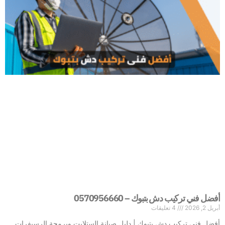
أفضل فني تركيب دش بتبوك – 0570956660
أبريل 2, 2026
4 تعليقات
أفضل فني تركيب دش بتبوك | دليل صيانة الستلايت وبرمجة الرسيفرات