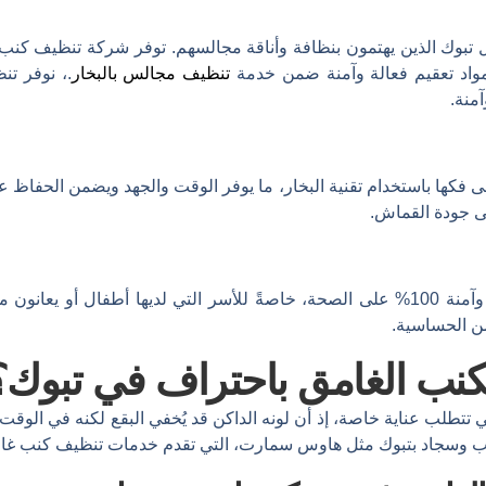
ك الذين يهتمون بنظافة وأناقة مجالسهم. توفر شركة تنظيف كنب وسجاد
مواد تعقيم فعالة وآمنة ضمن خدمة
تنظيف مجالس بالبخار
.، نوفر تنظ
منة.
فكها باستخدام تقنية البخار، ما يوفر الوقت والجهد ويضمن الحفاظ عل
ى جودة القماش.
من الحساسية.
كنب
الغامق
باحتراف
في
تبوك؟
ي
تتطلب
عناية
خاصة،
إذ
أن
لونه
الداكن
قد
يُخفي
البقع
لكنه
في
الوقت
ب
وسجاد
بتبوك
مثل
هاوس
سمارت
،
التي
تقدم
خدمات
تنظيف
كنب
غا