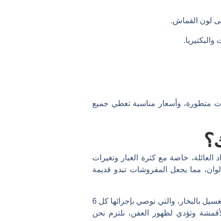
ى
لون
القماش.
ت
والبكتيريا.
ات
متطورة،
وأسعار
مناسبة
تغطي
جميع
ك؟
لعائلة، خاصة مع كثرة الغبار وتغيرات
وان، مما يجعل المفروشات تبدو قديمة
لهذا السبب، تقدم شركة هاوس سمارت خدمة تنظيف كنب وسجاد بتبوك باستخدام تقنيات متطورة وآمنة مثل الغسيل بالبخار، والتي نوصي بإجرائها كل 6
أقمشة وتؤدي لظهور العفن، نلتزم نحن