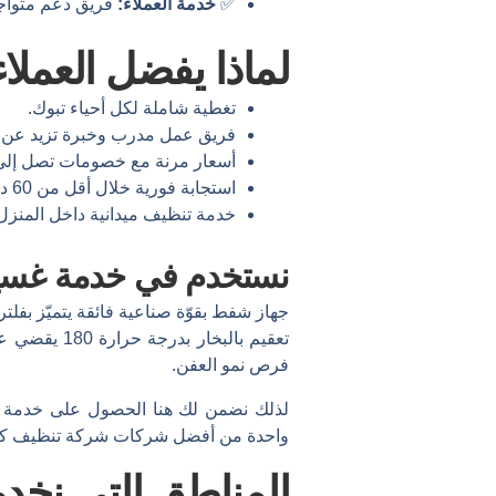
✅
خدمة العملاء:
فريق دعم متواجد
لماذا يفضل العملا
تغطية شاملة لكل أحياء تبوك.
فريق عمل مدرب وخبرة تزيد عن 10 سنوات.
أسعار مرنة مع خصومات تصل إلى 40%
استجابة فورية خلال أقل من 60 دقيقة.
خدمة تنظيف ميدانية داخل المنزل 
نستخدم في خدمة غسيل ا
جهاز شفط بقوّة صناعية فائقة يتميّز بفلتر هيبا HEPA ويُعدّ أقوى بمعدل 11 مرّة من جهاز الشفط والتنظيف الم
تعقيم بالب
فرص نمو العفن.
لذلك نضمن لك هنا الحصول على خدمة بم
واحدة من أفضل شركات شركة تنظيف كن
المناطق التي نخدم