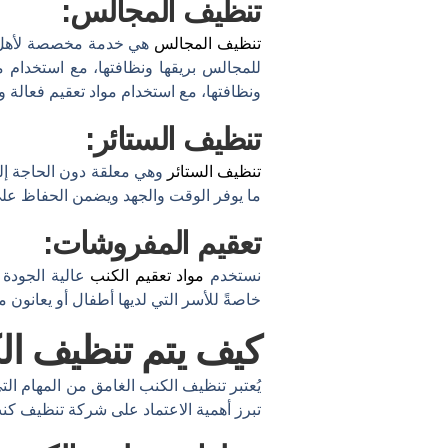
تنظيف المجالس:
تنظيف المجالس
هي خدمة مخصصة لأهل تبو
للمجالس بريقها ونظافتها، مع استخدام 
ونظافتها، مع استخدام مواد تعقيم فعالة وآ
تنظيف الستائر:
تنظيف الستائر
وهي معلقة دون الحاجة إلى 
ما يوفر الوقت والجهد ويضمن الحفاظ عل
تعقيم المفروشات:
نستخدم
مواد تعقيم الكنب
خاصةً للأسر التي لديها أطفال أو يعانون 
كيف
يتم
تنظيف
ال
يُعتبر
تنظيف
الكنب
الغامق
من
المهام
الت
تبرز
أهمية
الاعتماد
على
شركة
تنظيف
كن