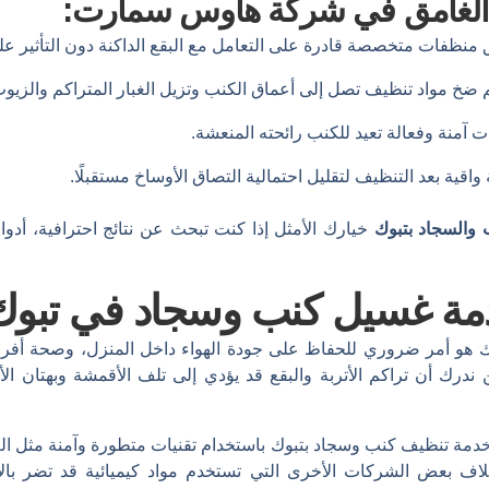
الغامق
في
شركة
هاوس
سمارت:
ق
منظفات
متخصصة
قادرة
على
التعامل
مع
البقع
الداكنة
دون
التأثير
عل
م
ضخ
مواد
تنظيف
تصل
إلى
أعماق
الكنب
وتزيل
الغبار
المتراكم
والزيو
ت
آمنة
وفعالة
تعيد
للكنب
رائحته
المنعشة.
واقية
بعد
التنظيف
لتقليل
احتمالية
التصاق
الأوساخ
مستقبلًا.
ب
والسجاد
بتبوك
خيارك
الأمثل
إذا
كنت
تبحث
عن
نتائج
احترافية،
أدو
خدمة غسيل كنب وسجاد في تبو
هو أمر ضروري للحفاظ على جودة الهواء داخل المنزل، وصحة أفراد ا
 أن تراكم الأتربة والبقع قد يؤدي إلى تلف الأقمشة وبهتان الأل
اف بعض الشركات الأخرى التي تستخدم مواد كيميائية قد تضر بال