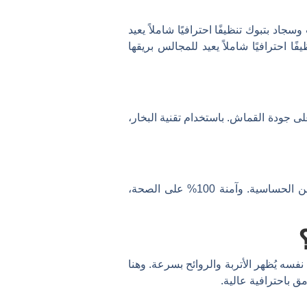
 بتبوك تنظيفًا احترافيًا شاملاً يعيد
يفًا احترافيًا شاملاً يعيد للمجالس بريقها
ى جودة القماش. باستخدام تقنية البخار،
عالية الجودة وآمنة 100% على الصحة، خاصةً للأسر التي لديها أطفال أو يعانون من الحساسية. وآمنة 100% على الصحة،
نفسه
يُظهر
الأتربة
والروائح
بسرعة.
وهنا
مق
باحترافية
عالية.