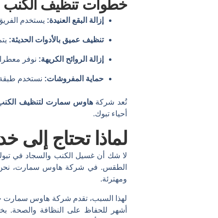
خطوات
تنظيف
الكنب
إزالة
البقع
العنيدة:
يستخدم
الفري
تنظيف
عميق
بالأدوات
الحديثة:
يت
إزالة
الروائح
الكريهة:
نوفر
معطرا
حماية
المفروشات:
نستخدم
طبقة
تُعد
شركة
هاوس
سمارت
لتنظيف
الكن
أحياء
تبوك.
لماذا تحتاج إلى 
لا شك أن غسيل الكنب والسجاد في تبوك 
الطقس. في شركة هاوس سمارت، نحن ندرك
ومهترئة.
أشهر للحفاظ على النظافة والصحة. بخل