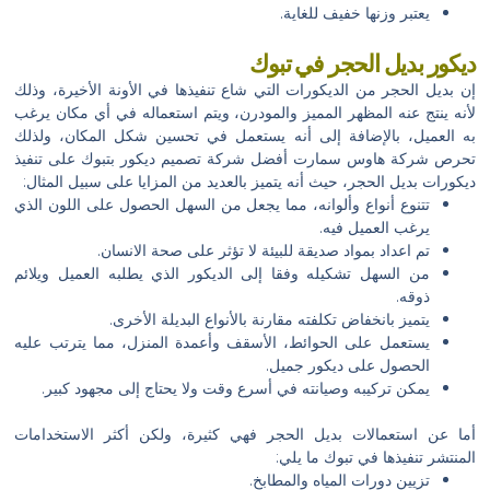
يعتبر وزنها خفيف للغاية.
ديكور بديل الحجر في تبوك
إن بديل الحجر من الديكورات التي شاع تنفيذها في الأونة الأخيرة، وذلك
لأنه ينتج عنه المظهر المميز والمودرن، ويتم استعماله في أي مكان يرغب
به العميل، بالإضافة إلى أنه يستعمل في تحسين شكل المكان، ولذلك
تحرص شركة هاوس سمارت أفضل شركة تصميم ديكور بتبوك على تنفيذ
ديكورات بديل الحجر، حيث أنه يتميز بالعديد من المزايا على سبيل المثال:
تتنوع أنواع وألوانه، مما يجعل من السهل الحصول على اللون الذي
يرغب العميل فيه.
تم اعداد بمواد صديقة للبيئة لا تؤثر على صحة الانسان.
من السهل تشكيله وفقا إلى الديكور الذي يطلبه العميل ويلائم
ذوقه.
يتميز بانخفاض تكلفته مقارنة بالأنواع البديلة الأخرى.
يستعمل على الحوائط، الأسقف وأعمدة المنزل، مما يترتب عليه
الحصول على ديكور جميل.
يمكن تركيبه وصيانته في أسرع وقت ولا يحتاج إلى مجهود كبير.
أما عن استعمالات بديل الحجر فهي كثيرة، ولكن أكثر الاستخدامات
المنتشر تنفيذها في تبوك ما يلي:
تزيين دورات المياه والمطابخ.