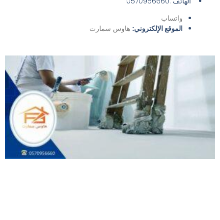
الهاتف :0570956660
واتساب
الموقع الإلكتروني:
هاوس سمارت