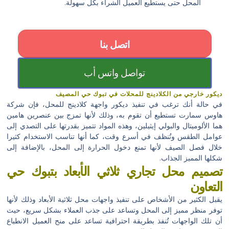
المحل حتى يستطيع العميل الشراء بكل سهولة.
اتصل بنا
تواصل واتس أب
ديكور خارجي من الكلادينج للمحلات في تبوك حي المصيف
في حالة أنك ترغب في تنفيذ ديكور واجهة كلادينج للمحل، فإن شركة
هاوس سمارت تستطيع أن تقوم به، وذلك لأنها تمزج بين عنصرين هامين
هما الألوميتال والبولي إيثيلين، وهذه المواد تتميز بقدرتها على التصدي إلى
عوامل الطقس وتُنظف في أسرع وقت، كما أنها تناسب الاستخدام كثيرا
خلال فصل الصيف لأنها تمنع دخول الحرارة إلى المحل، بالإضافة إلى
شكلها المميز الجذاب.
تصميم محل تجاري ثلاثي الأبعاد بتبوك حي
التعاون
يقبل الكثير من الأشخاص على تنفيذ واجهات محل ثلاثية الأبعاد وذلك لأنها
توفر منظر مميز إلى المحل وتساعد على جذب العملاء بشكل سريع، حيث
أن تلك الواجهات تُنفذ بطريقة احترافية تساعد على منح العميل الانطباع