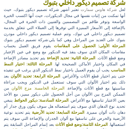
شركة تصميم ديكور داخلي بتبوك
لعل
شركة هاوس سمارت
تعتبر أشهر شركة تصميم ديكور بتبوك، حيث
أنها تمكنت من إثبات نفسها في مجال الديكورات، حيث أنها اكتسب الخبرة
الواسعة وتوفر طاقم من المصممين والفنيين ذات الخبرة في المجال،
بالإضافة إلى الأسعار المميزة التي توفرها إلى العملاء التي تتعلق بخدمة
تصميم ديكور داخلي في تبوك، وتتم عملية تصميم ديكور داخلي مودرن
بتبوك على العديد من المراحل وهي كما يلي:شركة تصميم ديكور بتبوك
المرحلة الأولى: الحصول على المقاسات
يقوم فريق العمل بحساب
مقاسات المكان الذي سوف ينفذ فيه الديكور مع وضع في عين الإعتبار
وضع قطع الأثاث.
المرحلة الثانية: تحديد الإضاءة
يتم تحديد مصادر الإضاءة
في المكان واختيار الأماكن الصحيحة لها.
المرحلة الثالثة: اختيار النمط
المناسب
يجب أن يقوم العميل باختيار نمط الديكور الذي يرغب في تنفيذه
حتى يتم اختيار قطع الأثاث والأغراض.
المرحلة الرابعة: تحديد الألوان
بعد
ذلك يتم اختيار الألوان التي سوف تستعمل في الديكور ويجب مراعاة
مناسبتها مع قطع الأثاث والإضاءة.
المرحلة الخامسة: مزج الألوان
من
الممكن المزج بين الألوان من أجل الحصول على ديكور مميز، مع الأخذ
بعين الاعتبار تناسقها مع الأغراض.
المرحلة السادسة: ديكور الحوائط
ينبغي
تحديد نوع الدهان الذي سوف يتم استعماله هل سوف يكون ورق جدار أم
دهان ذات ألوان مميزة.
المرحلة السابعة: تحديد الأرضية
يتم تحديد نوعية
الأرضية والحرص على تناسقها مع ألوان الجدران والإضاءة التي سوف يتم
استعمالها.
المرحلة الثامنة:وضع قطع الأثاث
بعد إتمام المراحل السابقة يتم