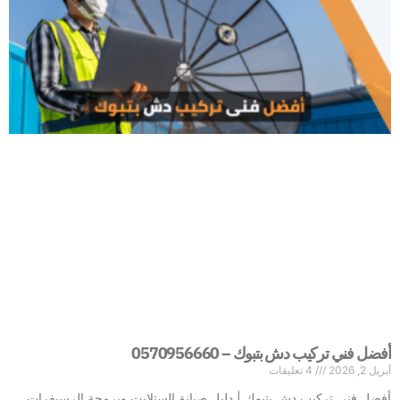
أفضل فني تركيب دش بتبوك – 0570956660
أبريل 2, 2026
4 تعليقات
أفضل فني تركيب دش بتبوك | دليل صيانة الستلايت وبرمجة الرسيفرات