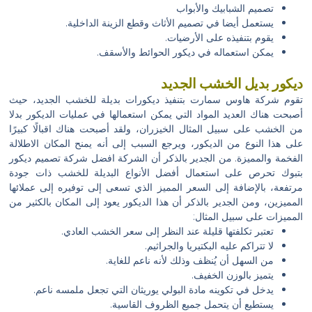
تصميم الشبابيك والأبواب
يستعمل أيضا في تصميم الأثاث وقطع الزينة الداخلية.
يقوم بتنفيذه على الأرضيات.
يمكن استعماله في ديكور الحوائط والأسقف.
ديكور بديل الخشب الجديد
تقوم شركة هاوس سمارت بتنفيذ ديكورات بديلة للخشب الجديد، حيث
أصبحت هناك العديد المواد التي يمكن استعمالها في عمليات الديكور بدلا
من الخشب على سبيل المثال الخيزران، ولقد أصبحت هناك اقبالًا كبيرًا
على هذا النوع من الديكور، ويرجع السبب إلى أنه يمنح المكان الاطلالة
الفخمة والمميزة. من الجدير بالذكر أن الشركة افضل شركة تصميم ديكور
بتبوك تحرص على استعمال أفضل الأنواع البديلة للخشب ذات جودة
مرتفعة، بالإضافة إلى السعر المميز الذي تسعى إلى توفيره إلى عملائها
المميزين، ومن الجدير بالذكر أن هذا الديكور يعود إلى المكان بالكثير من
المميزات على سبيل المثال:
تعتبر تكلفتها قليلة عند النظر إلى سعر الخشب العادي.
لا تتراكم عليه البكتيريا والجراثيم.
من السهل أن يُنظف وذلك لأنه ناعم للغاية.
يتميز بالوزن الخفيف.
يدخل في تكوينه مادة البولي يوريثان التي تجعل ملمسه ناعم.
يستطيع أن يتحمل جميع الظروف القاسية.