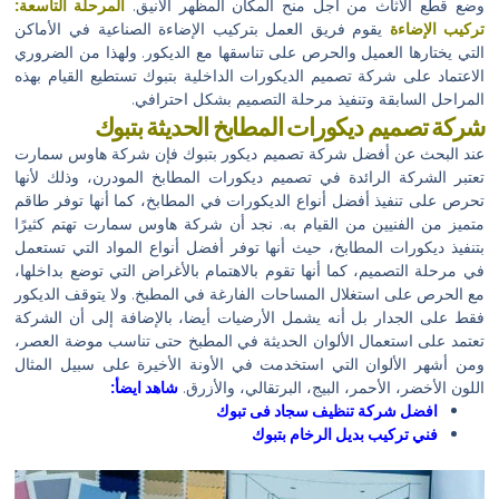
وضع قطع الأثاث من أجل منح المكان المظهر الأنيق.
المرحلة التاسعة:
تركيب الإضاءة
يقوم فريق العمل بتركيب الإضاءة الصناعية في الأماكن
التي يختارها العميل والحرص على تناسقها مع الديكور. ولهذا من الضروري
الاعتماد على شركة تصميم الديكورات الداخلية بتبوك تستطيع القيام بهذه
المراحل السابقة وتنفيذ مرحلة التصميم بشكل احترافي.
شركة تصميم ديكورات المطابخ الحديثة بتبوك
عند البحث عن أفضل شركة تصميم ديكور بتبوك فإن شركة هاوس سمارت
تعتبر الشركة الرائدة في تصميم ديكورات المطابخ المودرن، وذلك لأنها
تحرص على تنفيذ أفضل أنواع الديكورات في المطابخ، كما أنها توفر طاقم
متميز من الفنيين من القيام به. نجد أن شركة هاوس سمارت تهتم كثيرًا
بتنفيذ ديكورات المطابخ، حيث أنها توفر أفضل أنواع المواد التي تستعمل
في مرحلة التصميم، كما أنها تقوم بالاهتمام بالأغراض التي توضع بداخلها،
مع الحرص على استغلال المساحات الفارغة في المطبخ. ولا يتوقف الديكور
فقط على الجدار بل أنه يشمل الأرضيات أيضا، بالإضافة إلى أن الشركة
تعتمد على استعمال الألوان الحديثة في المطبخ حتى تناسب موضة العصر،
ومن أشهر الألوان التي استخدمت في الأونة الأخيرة على سبيل المثال
اللون الأخضر، الأحمر، البيج، البرتقالي، والأزرق.
شاهد ايضأ:
افضل شركة تنظيف سجاد فى تبوك
فني تركيب بديل الرخام بتبوك