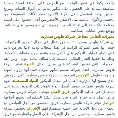
والكلاسيكية في نفس الوقت، مع الحرص على إضافة لمسة جمالية
متناسقة تساعد على الحصول على ديكور ملائم إلى أذواق الفتيات ومريح
للعينين. ولقد استعمل خلال الآونة الأخيرة قطع الأثاث المصنوعة من
الخشب والألوان الناعمة مثل الأصفر، الأخضر من أجل الحصول على لمسة
مختلفة، بالإضافة إلى اقتناء الصور المميزة التي يتم وضعها على الحائط،
ووضع بعض النباتات الصناعية.
مميزات التعامل معنا فى شركة هاوس سمارت
إن شركة هاوس سمارت تقدم دور فعال في مجال تصميم الديكورات،
حيث أنها تعتبر الشركة الرائدة في هذا المجال، وذلك لأنها تحرص دائما
على إتمام عمليات الديكور على أكمل وجه وتنفيذ جميع متطلبات العملاء،
وذلك ما جعلها الخيار المثالي بالنسبة إلى سكان مدينة تبوك، ومن أهم
المميزات التي تقدمها الشركة على سبيل المثال:
الخبرة
تعتبر شركة
هاوس سمارت أفضل شركة تصميم ديكور بتبوك، حيث أنها تزاول المهنة
منذ وقت طويل.
الترخيص
لقد حصلت شركة هاوس سمارت على الترخيص
الذي يسمح لها بمزاولة العمل في مجال الديكور.
المواد المستعملة
تقوم
شركة هاوس سمارت بتوفير أفضل أنواع المواد ذات الجودة العالية التي
تستعمل في عملية الديكور.
فريق العمل
توظف شركة هاوس سمارت
فريق عمل ذات خبرة كبيرة في مجال تنفيذ الديكورات بجميع أنواعها.
التواصل
توفر شركة هاوس سمارت فريق مخصص من أجل التواصل مع
العملاء من أجل الإجابة على جميع استفساراتهم.
الإشراف
تخصص شركة
هاوس سمارت مهندسين من أجل الإشراف على العمل والمتابعة مع فريق