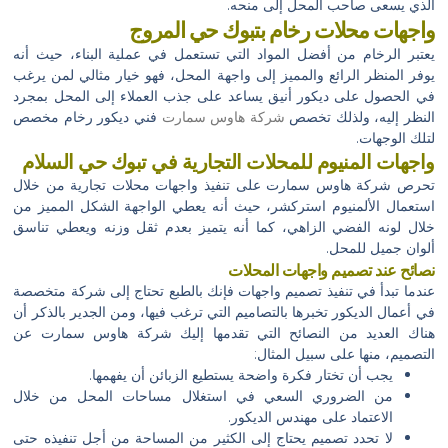
الذي يسعى صاحب المحل إلى منحه.
واجهات محلات رخام بتبوك حي المروج
يعتبر الرخام من أفضل المواد التي تستعمل في عملية البناء، حيث أنه
يوفر المنظر الرائع والمميز إلى واجهة المحل، فهو خيار مثالي لمن يرغب
في الحصول على ديكور أنيق يساعد على جذب العملاء إلى المحل بمجرد
النظر إليه، ولذلك تخصص
شركة هاوس سمارت
فني ديكور رخام مخصص
لتلك الوجهات.
واجهات المنيوم للمحلات التجارية في تبوك حي السلام
تحرص شركة هاوس سمارت على تنفيذ واجهات محلات تجارية من خلال
استعمال الألمنيوم استركشر، حيث أنه يعطي الواجهة الشكل المميز من
خلال لونه الفضي الزاهي، كما أنه يتميز بعدم ثقل وزنه ويعطي تناسق
ألوان جميل للمحل.
نصائح عند تصميم واجهات المحلات
عندما تبدأ في تنفيذ تصميم واجهات فإنك بالطبع تحتاج إلى شركة متخصصة
في أعمال الديكور تخبرها بالتصاميم التي ترغب فيها، ومن الجدير بالذكر أن
هناك العديد من النصائح التي تقدمها إليك شركة هاوس سمارت عن
التصميم، منها على سبيل المثال:
يجب أن تختار فكرة واضحة يستطيع الزبائن أن يفهمها.
من الضروري السعي في استغلال مساحات المحل من خلال
الاعتماد على مهندس الديكور.
لا تحدد تصميم يحتاج إلى الكثير من المساحة من أجل تنفيذه حتى