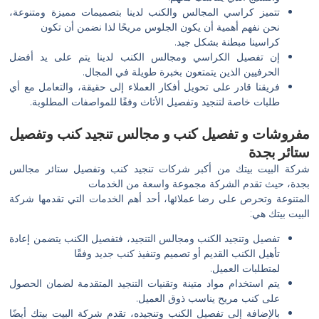
تتميز كراسي المجالس والكنب لدينا بتصميمات مميزة ومتنوعة،
نحن نفهم أهمية أن يكون الجلوس مريحًا لذا نضمن أن تكون
كراسينا مبطنة بشكل جيد.
إن تفصيل الكراسي ومجالس الكنب لدينا يتم على يد أفضل
الحرفيين الذين يتمتعون بخبرة طويلة في المجال.
فريقنا قادر على تحويل أفكار العملاء إلى حقيقة، والتعامل مع أي
طلبات خاصة لتنجيد وتفصيل الأثاث وفقًا للمواصفات المطلوبة.
مفروشات و تفصيل كنب و مجالس تنجيد كنب وتفصيل
ستائر بجدة
شركة البيت بيتك من أكبر شركات تنجيد كنب وتفصيل ستائر مجالس
بجدة، حيث تقدم الشركة مجموعة واسعة من الخدمات
المتنوعة وتحرص على رضا عملائها، أحد أهم الخدمات التي تقدمها شركة
البيت بيتك هي:
تفصيل وتنجيد الكنب ومجالس التنجيد، فتفصيل الكنب يتضمن إعادة
تأهيل الكنب القديم أو تصميم وتنفيذ كنب جديد وفقًا
لمتطلبات العميل.
يتم استخدام مواد متينة وتقنيات التنجيد المتقدمة لضمان الحصول
على كنب مريح يناسب ذوق العميل.
بالإضافة إلى تفصيل الكنب وتنجيده، تقدم شركة البيت بيتك أيضًا