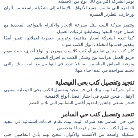
توفر الشركة أكثر من 100 نوع من الأقمشة
الفاخرة التي تناسب جميع الأذواق، بالإضافة إلى تشكيلة واسعة من ألوان
وزخارف التطريز المميزة،
وتتميز شركة البيت بيتك بسرعة الإنجاز والالتزام بالمواعيد المحددة مع
ضمان جودة التنفيذ ومطابقتها لرغبات العميل،
كما تقدم الشركة أسعار منافسة وعروض حصرية لعملائها، تتميز أيضًا
بتقديم خدماتها لمختلف أنواع الكنب سواء
كان كنب منزلي تقليدي أو كنب كلاسيك مودرن أو أنواع أخرى، حيث يقوم
فريق العمل بدراسة نوع وشكل الكنب ثم اقتراح التصميم
ونوعية القماش المناسبين له، فلا تتردد في التواصل مع البيت بيتك والتي
تجدها متواجدة في عدة أحياء منها:
تنجيد وتفصيل كنب بحي الفيصلية
تتألق شركة البيت بيتك في فن تنجيد وتفصيل الكنب بحي الفيصلية بمنتهى
الإتقان، فنحن نتفرد في اختيار أفضل أنواع الأقمشة،
فنحن نسعى جاهدين لتقديم أفضل التصاميم التي تلائم العصر.
تنجيد وتفصيل كنب حي السامر
في حي السامر نجد شركة البيت بيتك تقدم خدمات استثنائية في تنجيد
وتفصيل الكنب، حيث يقدم فريقنا المتخصص
تشكيلة واسعة من الأقمشة والألوان، فنحن نهتم بأدق التفاصيل حتى