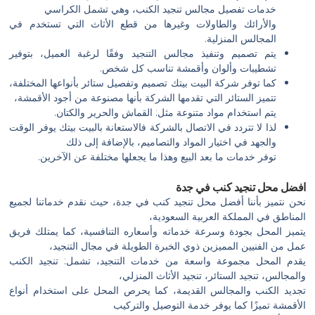
خدمات تفصيل مجالس تنجيد الكنب، وهي تشمل الكراسي
والأرائك والطاولات وغيرها من قطع الأثاث التي تستخدم في
المجالس المنزلية.
يتم تصميم وتنفيذ مجالس التنجيد وفقًا لرغبة العميل، بتوفير
تشطيبات وألوان وأقمشة تناسب كل شخص.
كما توفر شركة البيت بيتك تصميم وتفصيل ستائر بأنواعها المختلفة،
تتميز الستائر التي تقدمها الشركة بأنها مصنوعة من أجود الأقمشة،
يتم استخدام مواد متنوعة مثل: القماش والحرير والكتان.
لذا لا تتردد في الاتصال بالشركة فالاستعانة بالبيت بيتك يوفر الوقت
والجهد في اختيار المواد والتصاميم، بالإضافة إلى ذلك
توفر خدمات ما بعد البيع وهذا ما يجعلها مختلفة عن الآخرين.
افضل محل تنجيد كنب في جدة
نحن نتميز بأننا أفضل محل تنجيد كنب في جدة، حيث نقدم خدماتنا لجميع
المناطق في المملكة العربية السعودية،
يتميز المحل بجودة وسرعة خدماته وأسعاره التنافسية، كما يمتلك فريق
عمل من الفنيين المميزين ذوي الخبرة الطويلة في مجال التنجيد،
يقدم المحل مجموعة واسعة من خدمات التنجيد، تشمل: تنجيد الكنب
والمجالس، تنجيد الستائر، تنجيد الأثاث المنزلي،
تجديد الكنب والمجالس القديمة، كما يحرص المحل على استخدام أنواع
الأقمشة تميزًا كما يوفر خدمة التوصيل والتركيب