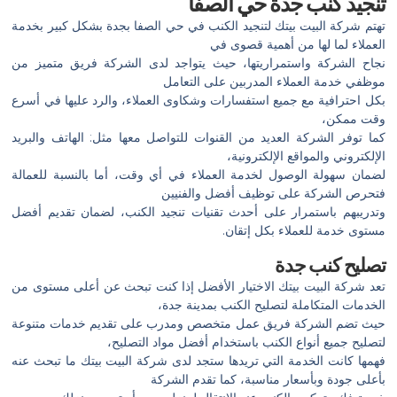
تنجيد كنب جدة حي الصفا
تهتم شركة البيت بيتك لتنجيد الكنب في حي الصفا بجدة بشكل كبير بخدمة
العملاء لما لها من أهمية قصوى في
نجاح الشركة واستمراريتها، حيث يتواجد لدى الشركة فريق متميز من
موظفي خدمة العملاء المدربين على التعامل
بكل احترافية مع جميع استفسارات وشكاوى العملاء، والرد عليها في أسرع
وقت ممكن،
كما توفر الشركة العديد من القنوات للتواصل معها مثل: الهاتف والبريد
الإلكتروني والمواقع الإلكترونية،
لضمان سهولة الوصول لخدمة العملاء في أي وقت، أما بالنسبة للعمالة
فتحرص الشركة على توظيف أفضل والفنيين
وتدريبهم باستمرار على أحدث تقنيات تنجيد الكنب، لضمان تقديم أفضل
مستوى خدمة للعملاء بكل إتقان.
تصليح كنب جدة
تعد شركة البيت بيتك الاختيار الأفضل إذا كنت تبحث عن أعلى مستوى من
الخدمات المتكاملة لتصليح الكنب بمدينة جدة،
حيث تضم الشركة فريق عمل متخصص ومدرب على تقديم خدمات متنوعة
لتصليح جميع أنواع الكنب باستخدام أفضل مواد التصليح،
فهمها كانت الخدمة التي تريدها ستجد لدى شركة البيت بيتك ما تبحث عنه
بأعلى جودة وبأسعار مناسبة، كما تقدم الشركة