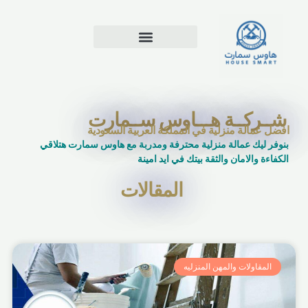
خطي
لى
لمحتوى
شــركــة هـــاوس ســمارت
افضل عمالة منزلية في المملكة العربية السعودية
بنوفر ليك عمالة منزلية محترفة ومدربة مع هاوس سمارت هتلاقي
الكفاءة والامان والثقة بيتك في ايد امينة
المقالات
المقاولات والمهن المنزليه