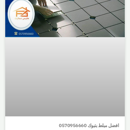
افضل مبلط بتبوك 0570956660