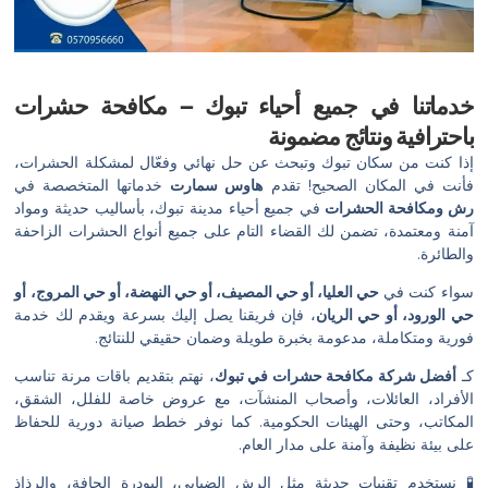
خدماتنا في جميع أحياء تبوك – مكافحة حشرات
باحترافية ونتائج مضمونة
إذا كنت من سكان تبوك وتبحث عن حل نهائي وفعّال لمشكلة الحشرات،
فأنت في المكان الصحيح! تقدم
هاوس سمارت
خدماتها المتخصصة في
رش ومكافحة الحشرات
في جميع أحياء مدينة تبوك، بأساليب حديثة ومواد
آمنة ومعتمدة، تضمن لك القضاء التام على جميع أنواع الحشرات الزاحفة
والطائرة.
سواء كنت في
حي العليا، أو حي المصيف، أو حي النهضة، أو حي المروج، أو
حي الورود، أو حي الريان
، فإن فريقنا يصل إليك بسرعة ويقدم لك خدمة
فورية ومتكاملة، مدعومة بخبرة طويلة وضمان حقيقي للنتائج.
كـ
أفضل شركة مكافحة حشرات في تبوك
، نهتم بتقديم باقات مرنة تناسب
الأفراد، العائلات، وأصحاب المنشآت، مع عروض خاصة للفلل، الشقق،
المكاتب، وحتى الهيئات الحكومية. كما نوفر خطط صيانة دورية للحفاظ
على بيئة نظيفة وآمنة على مدار العام.
🧪 نستخدم تقنيات حديثة مثل الرش الضبابي، البودرة الجافة، والرذاذ