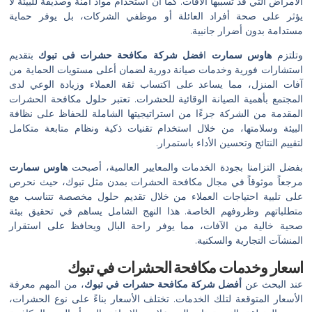
الأمراض التي قد تسببها الآفات. كما أن استخدام مواد آمنة وصديقة للبيئة لا
يؤثر على صحة أفراد العائلة أو موظفي الشركات، بل يوفر حماية
مستدامة بدون أضرار جانبية.
وتلتزم
هاوس سمارت
ا
فضل شركة مكافحة حشرات فى تبوك
بتقديم
استشارات فورية وخدمات صيانة دورية لضمان أعلى مستويات الحماية من
آفات المنزل، مما يساعد على اكتساب ثقة العملاء وزيادة الوعي لدى
المجتمع بأهمية الصيانة الوقائية للحشرات. تعتبر حلول مكافحة الحشرات
المقدمة من الشركة جزءًا من استراتيجيتها الشاملة للحفاظ على نظافة
البيئة وسلامتها، من خلال استخدام تقنيات ذكية ونظام متابعة متكامل
لتقييم النتائج وتحسين الأداء باستمرار.
بفضل التزامنا بجودة الخدمات والمعايير العالمية، أصبحت
هاوس سمارت
مرجعاً موثوقاً في مجال مكافحة الحشرات بمدن مثل تبوك، حيث نحرص
على تلبية احتياجات العملاء من خلال تقديم حلول مخصصة تتناسب مع
متطلباتهم وظروفهم الخاصة. هذا النهج الشامل يساهم في تحقيق بيئة
صحية خالية من الآفات، مما يوفر راحة البال ويحافظ على استقرار
المنشآت التجارية والسكنية.
اسعار وخدمات مكافحة الحشرات في تبوك
عند البحث عن
أفضل شركة مكافحة حشرات في تبوك
، من المهم معرفة
الأسعار المتوقعة لتلك الخدمات. تختلف الأسعار بناءً على نوع الحشرات،