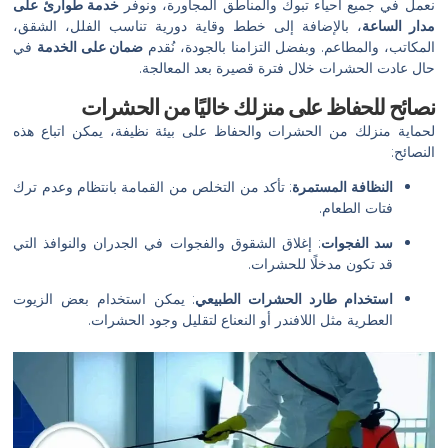
نعمل في جميع أحياء تبوك والمناطق المجاورة، ونوفر
خدمة طوارئ على
مدار الساعة
، بالإضافة إلى خطط وقاية دورية تناسب الفلل، الشقق،
المكاتب، والمطاعم. وبفضل التزامنا بالجودة، نُقدم
ضمان على الخدمة
في
حال عادت الحشرات خلال فترة قصيرة بعد المعالجة.
نصائح للحفاظ على منزلك خاليًا من الحشرات
لحماية منزلك من الحشرات والحفاظ على بيئة نظيفة، يمكن اتباع هذه
النصائح:
النظافة المستمرة
: تأكد من التخلص من القمامة بانتظام وعدم ترك
فتات الطعام.
سد الفجوات
: إغلاق الشقوق والفجوات في الجدران والنوافذ التي
قد تكون مدخلًا للحشرات.
استخدام طارد الحشرات الطبيعي
: يمكن استخدام بعض الزيوت
العطرية مثل اللافندر أو النعناع لتقليل وجود الحشرات.