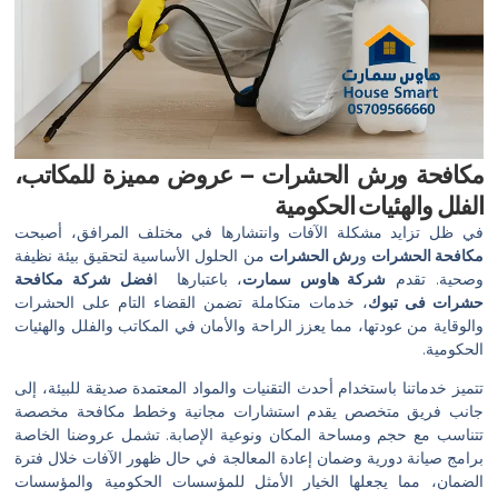
مكافحة ورش الحشرات – عروض مميزة للمكاتب،
الفلل والهئيات الحكومية
في ظل تزايد مشكلة الآفات وانتشارها في مختلف المرافق، أصبحت
مكافحة الحشرات
و
رش الحشرات
من الحلول الأساسية لتحقيق بيئة نظيفة
وصحية. تقدم
شركة هاوس سمارت
، باعتبارها ا
فضل شركة مكافحة
حشرات فى تبوك
، خدمات متكاملة تضمن القضاء التام على الحشرات
والوقاية من عودتها، مما يعزز الراحة والأمان في المكاتب والفلل والهئيات
الحكومية.
تتميز خدماتنا باستخدام أحدث التقنيات والمواد المعتمدة صديقة للبيئة، إلى
جانب فريق متخصص يقدم استشارات مجانية وخطط مكافحة مخصصة
تتناسب مع حجم ومساحة المكان ونوعية الإصابة. تشمل عروضنا الخاصة
برامج صيانة دورية وضمان إعادة المعالجة في حال ظهور الآفات خلال فترة
الضمان، مما يجعلها الخيار الأمثل للمؤسسات الحكومية والمؤسسات