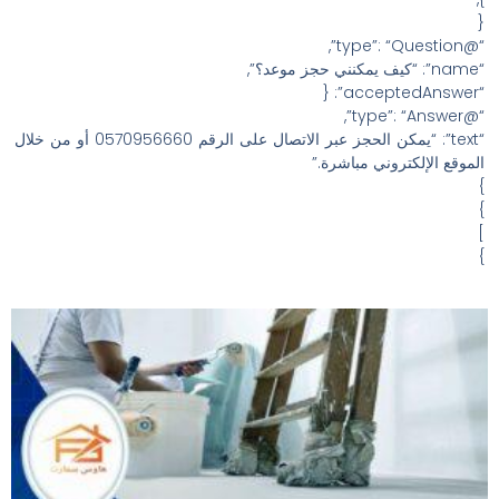
{
“@type”: “Question”,
“name”: “كيف يمكنني حجز موعد؟”,
“acceptedAnswer”: {
“@type”: “Answer”,
“text”: “يمكن الحجز عبر الاتصال على الرقم 0570956660 أو من خلال
الموقع الإلكتروني مباشرة.”
}
}
]
}