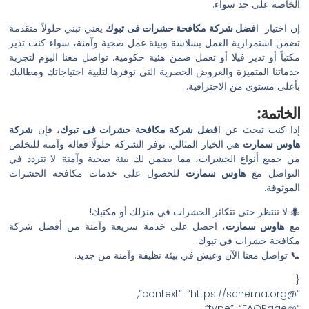
الخاصة على حد سواء.
إن اختيار ا
فضل شركة مكافحة حشرات فى تبوك
يعني تبني حلولاً متقدمة
تضمن استمرارية العمل بسلاسة وبيئة عمل صحية وآمنة، سواء كنت تدير
مكتباً أو تدير فيلا أو تعمل ضمن هئية حكومية. تواصل معنا اليوم لتجربة
خدماتنا المتميزة والعروض الحصرية التي نوفرها لتلبية احتياجاتك ومطالبك
بأعلى مستوى من الاحترافية.
الخاتمة:
إذا كنت تبحث عن ا
فضل شركة مكافحة حشرات فى تبوك
، فإن
شركة
هاوس سمارت
هي الخيار المثالي. توفر الشركة حلولًا فعالة وآمنة للتخلص
من جميع أنواع الحشرات، مما يضمن لك بيئة صحية وآمنة. لا تتردد في
التواصل مع
هاوس سمارت
للحصول على خدمات مكافحة الحشرات
الموثوقة.
🐜 لا تنتظر حتى تتكاثر الحشرات في منزلك أو مكتبك!
مع
هاوس سمارت
، احصل على خدمة سريعة وآمنة من أفضل شركة
مكافحة حشرات فى تبوك.
📞 تواصل معنا الآن وعيش في بيئة نظيفة وآمنة من جديد.
{
“@context”: “https://schema.org”,
“@type”: “FAQPage”,