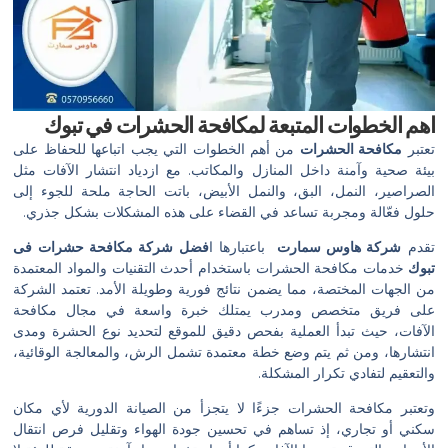
اهم الخطوات المتبعة لمكافحة الحشرات في تبوك
تعتبر
مكافحة الحشرات
من أهم الخطوات التي يجب اتباعها للحفاظ على
بيئة صحية وآمنة داخل المنازل والمكاتب. مع ازدياد انتشار الآفات مثل
الصراصير، النمل، البق، والنمل الأبيض، باتت الحاجة ملحة للجوء إلى
حلول فعّالة ومجربة تساعد في القضاء على هذه المشكلات بشكل جذري.
تقدم
شركة هاوس سمارت
باعتبارها ا
فضل شركة مكافحة حشرات فى
تبوك
خدمات مكافحة الحشرات باستخدام أحدث التقنيات والمواد المعتمدة
من الجهات المختصة، مما يضمن نتائج فورية وطويلة الأمد. تعتمد الشركة
على فريق متخصص ومدرب يمتلك خبرة واسعة في مجال مكافحة
الآفات، حيث تبدأ العملية بفحص دقيق للموقع لتحديد نوع الحشرة ومدى
انتشارها، ومن ثم يتم وضع خطة معتمدة تشمل الرش، والمعالجة الوقائية،
والتعقيم لتفادي تكرار المشكلة.
وتعتبر مكافحة الحشرات جزءًا لا يتجزأ من الصيانة الدورية لأي مكان
سكني أو تجاري، إذ تساهم في تحسين جودة الهواء وتقليل فرص انتقال