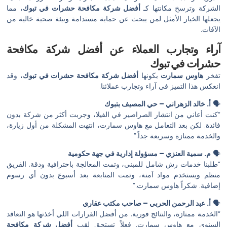
الشركة وترسخ مكانتها كـ
أفضل شركة مكافحة حشرات في تبوك
، مما
يجعلها الخيار الأمثل لمن يبحث عن حماية مستدامة وبيئة صحية خالية من
الآفات.
آراء وتجارب العملاء عن أفضل شركة مكافحة
حشرات في تبوك
تفخر
هاوس سمارت
بكونها
أفضل شركة مكافحة حشرات في تبوك
، وقد
انعكس هذا التميز في آراء وتجارب عملائنا:
🗣️
أ. خالد الزهراني – حي المصيف بتبوك
“كنت أعاني من انتشار الصراصير في الفيلا، وجربت أكثر من شركة بدون
فائدة. لكن بعد التعامل مع هاوس سمارت، انتهت المشكلة من أول زيارة،
والخدمة ممتازة وسريعة جداً.”
🗣️
م. سمية العنزي – مسؤولة إدارية في جهة حكومية
“طلبنا خدمات رش شامل للمبنى، وتمت المعالجة باحترافية ودقة. الفريق
منظم ويستخدم مواد آمنة، وتمت المتابعة بعد أسبوع بدون أي رسوم
إضافية. شكراً هاوس سمارت.”
🗣️
أ. عبد الرحمن الحربي – صاحب مكتب عقاري
“الخدمة ممتازة، والنتائج فورية. من أفضل القرارات اللي أخذتها هو التعاقد
السنوي مع هاوس سمارت. فعلاً تستحق لقب
أفضل شركة مكافحة