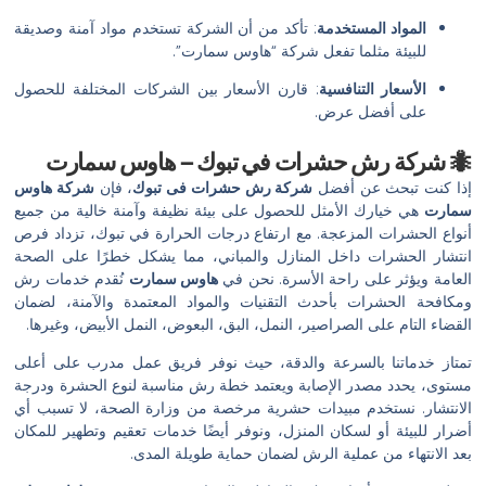
المواد المستخدمة
: تأكد من أن الشركة تستخدم مواد آمنة وصديقة
للبيئة مثلما تفعل شركة “هاوس سمارت”.
الأسعار التنافسية
: قارن الأسعار بين الشركات المختلفة للحصول
على أفضل عرض.
🐜 شركة رش حشرات في تبوك – هاوس سمارت
إذا كنت تبحث عن أفضل
شركة رش حشرات فى تبوك
، فإن
شركة هاوس
سمارت
هي خيارك الأمثل للحصول على بيئة نظيفة وآمنة خالية من جميع
أنواع الحشرات المزعجة. مع ارتفاع درجات الحرارة في تبوك، تزداد فرص
انتشار الحشرات داخل المنازل والمباني، مما يشكل خطرًا على الصحة
العامة ويؤثر على راحة الأسرة. نحن في
هاوس سمارت
نُقدم خدمات رش
ومكافحة الحشرات بأحدث التقنيات والمواد المعتمدة والآمنة، لضمان
القضاء التام على الصراصير، النمل، البق، البعوض، النمل الأبيض، وغيرها.
تمتاز خدماتنا بالسرعة والدقة، حيث نوفر فريق عمل مدرب على أعلى
مستوى، يحدد مصدر الإصابة ويعتمد خطة رش مناسبة لنوع الحشرة ودرجة
الانتشار. نستخدم مبيدات حشرية مرخصة من وزارة الصحة، لا تسبب أي
أضرار للبيئة أو لسكان المنزل، ونوفر أيضًا خدمات تعقيم وتطهير للمكان
بعد الانتهاء من عملية الرش لضمان حماية طويلة المدى.