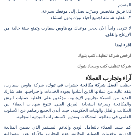
المتقدم.
👷‍♂️ فريق متخصص ومدرّب يصل إلى موقعك بسرعة.
📍 تغطية شاملة لجميع أحياء تبوك بدون استثناء.
لا تتردد، وابدأ الآن بحجز موعدك مع
هاوس سمارت
وتمتع ببيئة خالية من
الإزعاج والقلق.
اقرء ايضا
ارخص شركة تنظيف كنب بتبوك
شركة تنظيف كنب وسجاد بتبوك
آراء وتجارب العملاء
حظيت
أفضل شركة مكافحة حشرات في تبوك
، شركة هاوس سمارت،
بثقة عالية من عملائها الذين أشادوا بجودة الخدمات واحترافيتها. فقد شارك
العديد من العملاء تجاربهم الإيجابية، مؤكدين على فاعلية عمليات الرش
والمكافحة وسرعة استجابة الفريق الفني. تتنوع شهادات العملاء بين
المكاتب والفلل والهئيات الحكومية، حيث أبدى الجميع رضاهم عن الأسلوب
العلمي في معالجة المشكلات وتقديم الاستشارات المبدئية المجانية.
كما يشيد العملاء بالتعامل الودي والدعم المستمر الذي يضمن المتابعة
الدورية وخدمات الصيانة الوقائية. هذه التجارب والآراء تعزز مصداقية