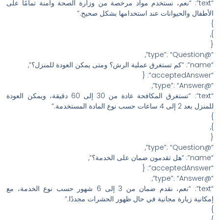
“text”: “نعم، نستخدم مواد مرخصة من وزارة الصحة وآمنة تمامًا على
الأطفال والحيوانات عند استخدامها بشكل صحيح.”
}
},
{
“@type”: “Question”,
“name”: “كم تستغرق عملية الرش؟ ومتى يمكن العودة للمنزل؟”,
“acceptedAnswer”: {
“@type”: “Answer”,
“text”: “تستغرق المكافحة عادة من 30 إلى 60 دقيقة، ويمكن العودة
للمنزل بعد 2 إلى 4 ساعات حسب نوع المادة المستخدمة.”
}
},
{
“@type”: “Question”,
“name”: “هل تقدمون ضمان على الخدمة؟”,
“acceptedAnswer”: {
“@type”: “Answer”,
“text”: “نعم، نقدم ضمان من 3 إلى 6 شهور حسب نوع الخدمة، مع
إمكانية زيارة مجانية في حال ظهور الحشرات مجددًا.”
}
},