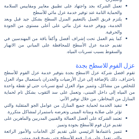
تعمل الشركة بجد واجتهاد على تطبيق معايير ومقاييس السلامة
والحماية التامة عند توفير خدمة عزل مائي للأسطح
يلتزم فريق العمل بالتعقيم المنزل السطح بشكل جيد قبل وبعد
الخدمة، ويوفر خدمة عزل مائي على أعلى مستوى من الجودة
والحرفية.
كما يتم العمل تحت إشراف أفضل وأكفأ باقة من المهندسين في
تقديم خدمة عزل الأسطح للمحافظة على المباني من الانهيار
والسقوط بسبب تسربات المياه.
عزل الفوم للاسطح بجدة
تقوم افضل شركة عزل الاسطح بجدة بتوفير خدمة عزل الفوم للأسطح
باحتراف، ذلك بالإضافة إلى عزل الأرضيات والجدران باستعمال مواد العزل
للتخلص من مشاكل، وتتميز مواد العزل لمنع تسربات حتى لو نقطة واحدة
من المياه إلى داخل المبنى، وتعمل على سد الثقوب بشكل تام لحماية
المنازل من المخاطر، من خلال توفير الآتي:
تنفيذ الخدمة لحماية جميع المنازل من عوامل الجو المتقلبة والتي
تؤثر على صلابة ومتانة المبنى وتعرضه باستمرار لمشاكل متكررة.
تعتمد الشركة على أفضل العمالة والفنيين المدربين والماهرين على
تقديم عزل فوم للأسطح بجودة وتميز.
تتميز باعتمادها الرئيسي على تقديم كل الخامات والأمور الرائعة
والتي تعمل على عزل فوم للأسطح حتى يصبح قوي ومتين.