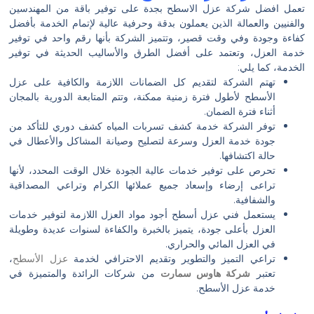
تعمل افضل شركة عزل الاسطح بجدة على توفير باقة من المهندسين
والفنيين والعمالة الذين يعملون بدقة وحرفية عالية لإتمام الخدمة بأفضل
كفاءة وجودة وفي وقت قصير، وتتميز الشركة بأنها رقم واحد في توفير
خدمة العزل، وتعتمد على أفضل الطرق والأساليب الحديثة في توفير
الخدمة، كما يلي:
تهتم الشركة لتقديم كل الضمانات اللازمة والكافية على عزل
الأسطح لأطول فترة زمنية ممكنة، وتتم المتابعة الدورية بالمجان
أثناء فترة الضمان.
توفر الشركة خدمة كشف تسربات المياه كشف دوري للتأكد من
جودة خدمة العزل وسرعة لتصليح وصيانة المشاكل والأعطال في
حالة اكتشافها.
تحرص على توفير خدمات عالية الجودة خلال الوقت المحدد، لأنها
تراعى إرضاء وإسعاد جميع عملائها الكرام وتراعي المصداقية
والشفافية.
يستعمل فني عزل أسطح أجود مواد العزل اللازمة لتوفير خدمات
العزل بأعلى جودة، يتميز بالخبرة والكفاءة لسنوات عديدة وطويلة
في العزل المائي والحراري.
تراعي التميز والتطوير وتقديم الاحترافي لخدمة
عزل الأسطح
،
تعتبر
شركة هاوس سمارت
من شركات الرائدة والمتميزة في
خدمة عزل الأسطح.