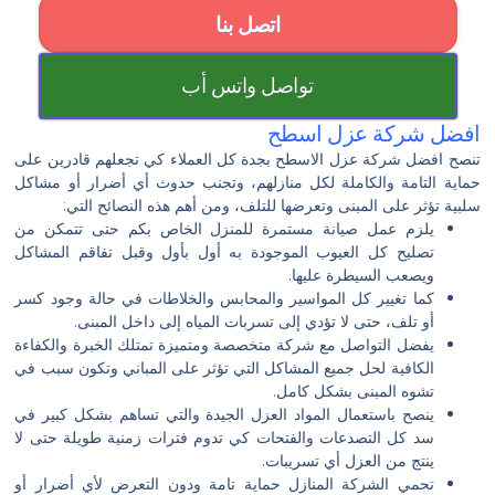
اتصل بنا
تواصل واتس أب
افضل شركة عزل اسطح
تنصح افضل شركة عزل الاسطح بجدة كل العملاء كي تجعلهم قادرين على
حماية التامة والكاملة لكل منازلهم، وتجنب حدوث أي أضرار أو مشاكل
سلبية تؤثر على المبنى وتعرضها للتلف، ومن أهم هذه النصائح التي:
يلزم عمل صيانة مستمرة للمنزل الخاص بكم حتى تتمكن من
تصليح كل العيوب الموجودة به أول بأول وقبل تفاقم المشاكل
ويصعب السيطرة عليها.
كما تغيير كل المواسير والمحابس والخلاطات في حالة وجود كسر
أو تلف، حتى لا تؤدي إلى تسربات المياه إلى داخل المبنى.
يفضل التواصل مع شركة متخصصة ومتميزة تمتلك الخبرة والكفاءة
الكافية لحل جميع المشاكل التي تؤثر على المباني وتكون سبب في
تشوه المبنى بشكل كامل.
ينصح باستعمال المواد العزل الجيدة والتي تساهم بشكل كبير في
سد كل التصدعات والفتحات كي تدوم فترات زمنية طويلة حتى لا
ينتج من العزل أي تسريبات.
تحمي الشركة المنازل حماية تامة ودون التعرض لأي أضرار أو