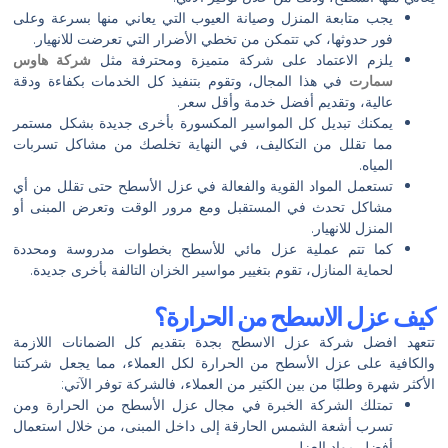
يجب متابعة المنزل وصيانة العيوب التي يعاني منها بسرعة وعلى
فور حدوثها، كي تتمكن من تخطي الأضرار التي تعرضت للانهيار.
يلزم الاعتماد على شركة متميزة ومحترفة مثل
شركة هاوس
سمارت
في هذا المجال، وتقوم بتنفيذ كل الخدمات بكفاءة ودقة
عالية، وتقديم أفضل خدمة وأقل سعر.
يمكنك تبديل كل المواسير المكسورة بأخرى جديدة بشكل مستمر
مما تقلل من التكاليف، في النهاية تخلصك من مشاكل تسربات
المياه.
تستعمل المواد القوية والفعالة في عزل الأسطح حتى تقلل من أي
مشاكل تحدث في المستقبل ومع مرور الوقت وتعرض المبنى أو
المنزل للانهيار.
كما تتم عملية عزل مائي للأسطح بخطوات مدروسة ومحددة
لحماية المنازل، تقوم بتغيير مواسير الخزان التالفة بأخرى جديدة.
كيف عزل الاسطح من الحرارة؟
تتعهد افضل شركة عزل الاسطح بجدة بتقديم كل الضمانات اللازمة
والكافية على عزل الأسطح من الحرارة لكل العملاء، مما يجعل شركتنا
الأكثر شهرة وطلبًا من بين الكثير من العملاء، فالشركة توفر الآتي:
تمتلك الشركة الخبرة في مجال عزل الأسطح من الحرارة ومن
تسرب أشعة الشمس الحارقة إلى داخل المبنى، من خلال استعمال
أفضل مواد العزل.