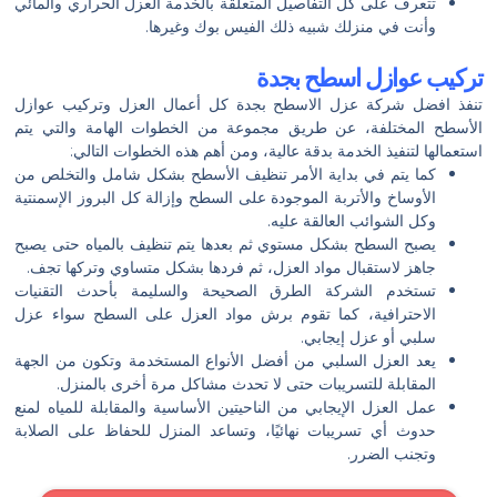
تتعرف على كل التفاصيل المتعلقة بالخدمة العزل الحراري والمائي
وأنت في منزلك شبيه ذلك الفيس بوك وغيرها.
تركيب عوازل اسطح بجدة
تنفذ افضل شركة عزل الاسطح بجدة كل أعمال العزل وتركيب عوازل
الأسطح المختلفة، عن طريق مجموعة من الخطوات الهامة والتي يتم
استعمالها لتنفيذ الخدمة بدقة عالية، ومن أهم هذه الخطوات التالي:
كما يتم في بداية الأمر تنظيف الأسطح بشكل شامل والتخلص من
الأوساخ والأتربة الموجودة على السطح وإزالة كل البروز الإسمنتية
وكل الشوائب العالقة عليه.
يصبح السطح بشكل مستوي ثم بعدها يتم تنظيف بالمياه حتى يصبح
جاهز لاستقبال مواد العزل، ثم فردها بشكل متساوي وتركها تجف.
تستخدم الشركة الطرق الصحيحة والسليمة بأحدث التقنيات
الاحترافية، كما تقوم برش مواد العزل على السطح سواء عزل
سلبي أو عزل إيجابي.
يعد العزل السلبي من أفضل الأنواع المستخدمة وتكون من الجهة
المقابلة للتسريبات حتى لا تحدث مشاكل مرة أخرى بالمنزل.
عمل العزل الإيجابي من الناحيتين الأساسية والمقابلة للمياه لمنع
حدوث أي تسريبات نهائيًا، وتساعد المنزل للحفاظ على الصلابة
وتجنب الضرر.