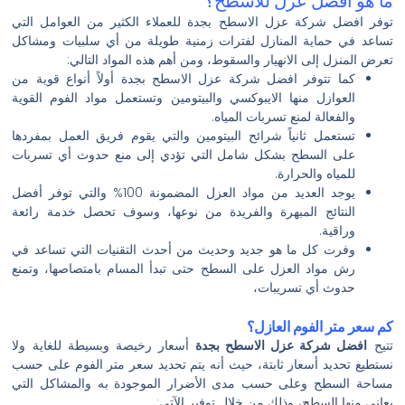
ما هو افضل عزل للاسطح؟
توفر افضل شركة عزل الاسطح بجدة للعملاء الكثير من العوامل التي
تساعد في حماية المنازل لفترات زمنية طويلة من أي سلبيات ومشاكل
تعرض المنزل إلى الانهيار والسقوط، ومن أهم هذه المواد التالي:
كما تتوفر افضل شركة عزل الاسطح بجدة أولاً أنواع قوية من
العوازل منها الايبوكسي والبيتومين وتستعمل مواد الفوم القوية
والفعالة لمنع تسربات المياه.
تستعمل ثانياً شرائح البيتومين والتي يقوم فريق العمل بمفردها
على السطح بشكل شامل التي تؤدي إلى منع حدوث أي تسربات
للمياه والحرارة.
يوجد العديد من مواد العزل المضمونة 100% والتي توفر أفضل
النتائج المبهرة والفريدة من نوعها، وسوف تحصل خدمة رائعة
وراقية.
وفرت كل ما هو جديد وحديث من أحدث التقنيات التي تساعد في
رش مواد العزل على السطح حتى تبدأ المسام بامتصاصها، وتمنع
حدوث أي تسريبات،
كم سعر متر الفوم العازل؟
تتيح
افضل شركة عزل الاسطح بجدة
أسعار رخيصة وبسيطة للغاية ولا
نستطيع تحديد أسعار ثابتة، حيث أنه يتم تحديد سعر متر الفوم على حسب
مساحة السطح وعلى حسب مدى الأضرار الموجودة به والمشاكل التي
يعاني منها السطح، وذلك من خلال توفير الآتي: