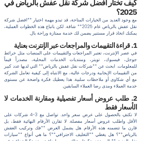
كيف تختار افضل شركة نقل عفش بالرياض في
2025؟
مع وجود العديد من الخيارات المتاحة، قد تبدو مهمة اختيار **افضل شركة
نقل عفش بالرياض عام 2025** شاقة. لكن باتباع هذه الخطوات العملية،
يمكنك اتخاذ قرار مستنير يضمن لك خدمة ممتازة وراحة بال.
1. قراءة التقييمات والمراجعات عبر الإنترنت بعناية
في عصر الإنترنت، تعتبر المراجعات والتقييمات على المنصات مثل خرائط
جوجل، فيسبوك، تويتر، ومنتديات الخدمات المحلية، مصدراً قيماً
للمعلومات. ابحث عن **شركات نقل عفش بالرياض** التي لديها عدد كبير
من التقييمات الإيجابية ودرجات عالية، مع الانتباه إلى كيفية تعامل الشركة
مع أي شكاوى أو ملاحظات سلبية. هذا يعطيك فكرة واضحة عن مستوى
خدمة العملاء ومدى رضا العملاء السابقين.
2. طلب عروض أسعار تفصيلية ومقارنة الخدمات لا
الأسعار فقط
لا تكتفِ بالحصول على عرض سعر واحد. تواصل مع 3-4 شركات على
الأقل واطلب عروض أسعار مفصلة. لا تقارن الأرقام النهائية فقط، بل
قارن ما تتضمنه هذه الأرقام. هل يشمل العرض **فك وتركيب العفش
بالرياض**؟ هل يغطي **التغليف الاحترافي**؟ ما هي أنواع **سيارات