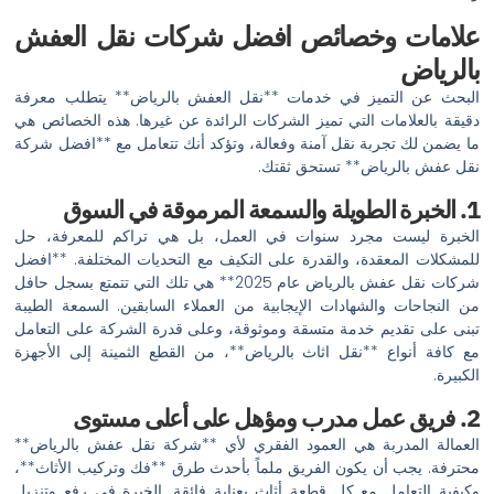
علامات وخصائص افضل شركات نقل العفش
بالرياض
البحث عن التميز في خدمات **نقل العفش بالرياض** يتطلب معرفة
دقيقة بالعلامات التي تميز الشركات الرائدة عن غيرها. هذه الخصائص هي
ما يضمن لك تجربة نقل آمنة وفعالة، وتؤكد أنك تتعامل مع **افضل شركة
نقل عفش بالرياض** تستحق ثقتك.
1. الخبرة الطويلة والسمعة المرموقة في السوق
الخبرة ليست مجرد سنوات في العمل، بل هي تراكم للمعرفة، حل
للمشكلات المعقدة، والقدرة على التكيف مع التحديات المختلفة. **افضل
شركات نقل عفش بالرياض عام 2025** هي تلك التي تتمتع بسجل حافل
من النجاحات والشهادات الإيجابية من العملاء السابقين. السمعة الطيبة
تبنى على تقديم خدمة متسقة وموثوقة، وعلى قدرة الشركة على التعامل
مع كافة أنواع **نقل اثاث بالرياض**، من القطع الثمينة إلى الأجهزة
الكبيرة.
2. فريق عمل مدرب ومؤهل على أعلى مستوى
العمالة المدربة هي العمود الفقري لأي **شركة نقل عفش بالرياض**
محترفة. يجب أن يكون الفريق ملماً بأحدث طرق **فك وتركيب الأثاث**،
وكيفية التعامل مع كل قطعة أثاث بعناية فائقة. الخبرة في رفع وتنزيل