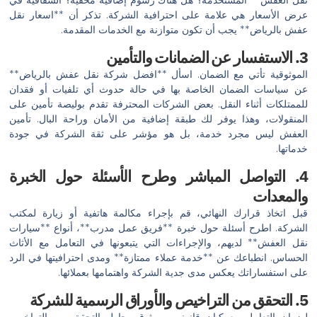
نقل العفش** المستخدمة؟ هل هناك رسوم إضافية مخفية؟ الشفافية في
عرض الأسعار هي علامة على احترافية الشركة. تذكر أن **اسعار نقل
عفش بالرياض** يجب أن تكون متوازنة مع الخدمات المقدمة.
3. الاستفسار عن الضمانات والتأمين
الموثوقية تأتي مع الضمان. اسأل **افضل شركة نقل عفش بالرياض**
عن سياسات الضمان الخاصة بها في حالة حدوث أي تلفيات أو فقدان
للممتلكات أثناء النقل. بعض الشركات المحترفة تقدم بوليصة تأمين على
المنقولات، وهذا يوفر لك طبقة إضافية من الأمان وراحة البال. تأمين
العفش ليس مجرد خدمة، بل هو مؤشر على ثقة الشركة في جودة
خدماتها.
4. التواصل المباشر وطرح الأسئلة حول الخبرة
والمعدات
قبل اتخاذ قرارك النهائي، قم بإجراء مكالمة هاتفية أو زيارة لمكتب
الشركة. اطرح أسئلة حول خبرة **فريق عمل مدرب**، أنواع **سيارات
نقل العفش** لديهم، والإجراءات التي يتبعونها في التعامل مع الأثاث
الحساس. انطباعك عن **خدمة عملاء ممتازة** ومدى احترافيتها في الرد
على استفساراتك يعكس مدى جدية الشركة واهتمامها بعملائها.
5. التحقق من التراخيص والأوراق الرسمية للشركة