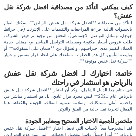
كيف يمكنني التأكد من مصداقية افضل شركة نقل
عفش؟
للتأكد من مصداقية **افضل شركة نقل عفش بالرياض**، يمكنك القيام
بالخطوات التالية: قراءة المراجعات والتقييمات على الإنترنت (في خرائط
جوجل، وسائل التواصل الاجتماعي)، التحقق من وجود تراخيص الشركة،
طلب عروض أسعار مكتوبة ومفصلة، التواصل المباشر مع ممثلي خدمة
العملاء لتقييم مدى احترافيتهم، والسؤال عن **ضمان على المنقولات** أو
بوليصة التأمين. كل هذه الخطوات تساعدك على اتخاذ قرار مستنير واختيار
**شركة نقل عفش موثوقة**.
خاتمة: اختيارك لـ افضل شركة نقل عفش
بالرياض هو استثمار في راحتك
في ختام هذا الدليل الشامل، نؤكد أن اختيار **افضل شركة نقل عفش
بالرياض عام 2025** ليس مجرد قرار عادي، بل هو استثمار مباشر في
راحتك، أمان ممتلكاتك، وسلامة عملية انتقالك. الجودة والكفاءة هما
المفتاح لتجربة نقل خالية من القلق والتوتر.
ملخص لأهمية الاختيار الصحيح ومعايير الجودة
لقد استعرضنا معاً الأسباب التي تجعل اختيار **افضل شركة نقل عفش
بالرياض** أمراً حيوياً، وقمنا بتفصيل الخصائص التي تميز هذه الشركات،