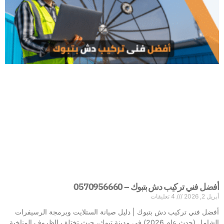
أفضل فني تركيب دش بتبوك – 0570956660
أبريل 2, 2026
4 تعليقات
أفضل فني تركيب دش بتبوك | دليل صيانة الستلايت وبرمجة الرسيفرات
الشامل (حدث عام 2026) في مدينة تبوك، حيث تختلف الظروف المناخية