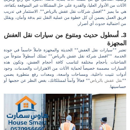
الأثاث من الأدوار العليا، والقدرة على حل المشكلات غير المتوقعة بكفاءة،
هي ما يميز **افضل شركات نقل عفش بالرياض**. الاستثمار في تدريب
فريق العمل يضمن أن كل خطوة من عملية النقل تتم بدقة وأمان، ويقلل
من احتمالية حدوث أي أضرار.
3. أسطول حديث ومتنوع من سيارات نقل العفش
المجهزة
تعتبر **سيارات نقل العفش** الحديثة والمجهزة عاملاً حاسماً في جودة
الخدمة. **افضل شركة نقل عفش بالرياض** تمتلك أسطولاً متنوعاً من
الشاحنات بأحجام مختلفة لتناسب كافة أحجام العفش، وتكون هذه
السيارات مصممة خصيصاً لحماية الأثاث من الاهتزازات والصدمات. وجود
أدوات تثبيت داخلية، ومساحات واسعة، ومعدات رفع متطورة يضمن
**
نقل عفش بالرياض
** فعالاً وآمناً لممتلكاتك، بغض النظر عن حجمها أو
حساسيتها.