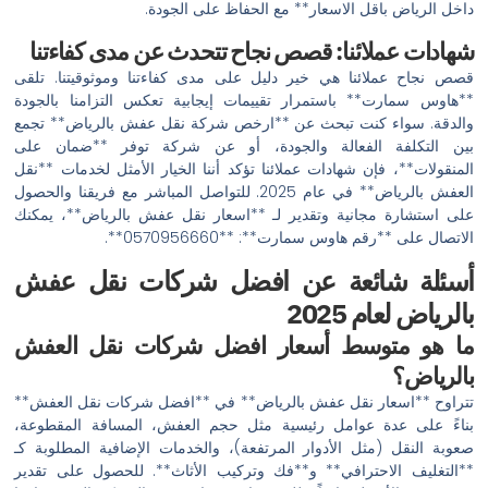
داخل الرياض باقل الاسعار** مع الحفاظ على الجودة.
شهادات عملائنا: قصص نجاح تتحدث عن مدى كفاءتنا
قصص نجاح عملائنا هي خير دليل على مدى كفاءتنا وموثوقيتنا. تلقى
**هاوس سمارت** باستمرار تقييمات إيجابية تعكس التزامنا بالجودة
والدقة. سواء كنت تبحث عن **ارخص شركة نقل عفش بالرياض** تجمع
بين التكلفة الفعالة والجودة، أو عن شركة توفر **ضمان على
المنقولات**، فإن شهادات عملائنا تؤكد أننا الخيار الأمثل لخدمات **نقل
العفش بالرياض** في عام 2025. للتواصل المباشر مع فريقنا والحصول
على استشارة مجانية وتقدير لـ **اسعار نقل عفش بالرياض**، يمكنك
الاتصال على **رقم هاوس سمارت**: **0570956660**.
أسئلة شائعة عن افضل شركات نقل عفش
بالرياض لعام 2025
ما هو متوسط أسعار افضل شركات نقل العفش
بالرياض؟
تتراوح **اسعار نقل عفش بالرياض** في **افضل شركات نقل العفش**
بناءً على عدة عوامل رئيسية مثل حجم العفش، المسافة المقطوعة،
صعوبة النقل (مثل الأدوار المرتفعة)، والخدمات الإضافية المطلوبة كـ
**التغليف الاحترافي** و**فك وتركيب الأثاث**. للحصول على تقدير