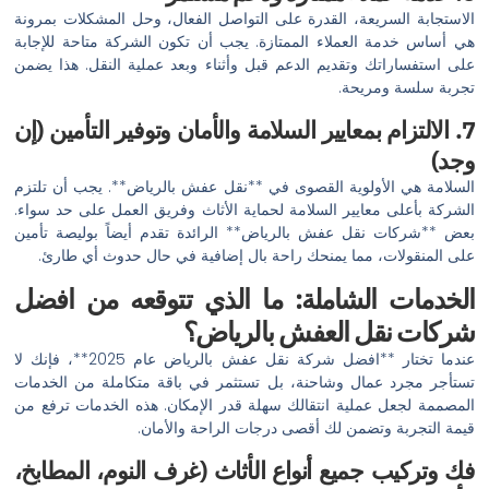
الاستجابة السريعة، القدرة على التواصل الفعال، وحل المشكلات بمرونة
هي أساس خدمة العملاء الممتازة. يجب أن تكون الشركة متاحة للإجابة
على استفساراتك وتقديم الدعم قبل وأثناء وبعد عملية النقل. هذا يضمن
تجربة سلسة ومريحة.
7. الالتزام بمعايير السلامة والأمان وتوفير التأمين (إن
وجد)
السلامة هي الأولوية القصوى في **نقل عفش بالرياض**. يجب أن تلتزم
الشركة بأعلى معايير السلامة لحماية الأثاث وفريق العمل على حد سواء.
بعض **شركات نقل عفش بالرياض** الرائدة تقدم أيضاً بوليصة تأمين
على المنقولات، مما يمنحك راحة بال إضافية في حال حدوث أي طارئ.
الخدمات الشاملة: ما الذي تتوقعه من افضل
شركات نقل العفش بالرياض؟
عندما تختار **افضل شركة نقل عفش بالرياض عام 2025**، فإنك لا
تستأجر مجرد عمال وشاحنة، بل تستثمر في باقة متكاملة من الخدمات
المصممة لجعل عملية انتقالك سهلة قدر الإمكان. هذه الخدمات ترفع من
قيمة التجربة وتضمن لك أقصى درجات الراحة والأمان.
فك وتركيب جميع أنواع الأثاث (غرف النوم، المطابخ،