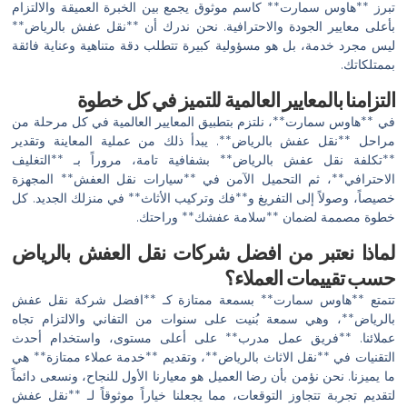
تبرز **هاوس سمارت** كاسم موثوق يجمع بين الخبرة العميقة والالتزام
بأعلى معايير الجودة والاحترافية. نحن ندرك أن **نقل عفش بالرياض**
ليس مجرد خدمة، بل هو مسؤولية كبيرة تتطلب دقة متناهية وعناية فائقة
بممتلكاتك.
التزامنا بالمعايير العالمية للتميز في كل خطوة
في **هاوس سمارت**، نلتزم بتطبيق المعايير العالمية في كل مرحلة من
مراحل **نقل عفش بالرياض**. يبدأ ذلك من عملية المعاينة وتقدير
**تكلفة نقل عفش بالرياض** بشفافية تامة، مروراً بـ **التغليف
الاحترافي**، ثم التحميل الآمن في **سيارات نقل العفش** المجهزة
خصيصاً، وصولاً إلى التفريغ و**فك وتركيب الأثاث** في منزلك الجديد. كل
خطوة مصممة لضمان **سلامة عفشك** وراحتك.
لماذا نعتبر من افضل شركات نقل العفش بالرياض
حسب تقييمات العملاء؟
تتمتع **هاوس سمارت** بسمعة ممتازة كـ **افضل شركة نقل عفش
بالرياض**، وهي سمعة بُنيت على سنوات من التفاني والالتزام تجاه
عملائنا. **فريق عمل مدرب** على أعلى مستوى، واستخدام أحدث
التقنيات في **نقل الاثاث بالرياض**، وتقديم **خدمة عملاء ممتازة** هي
ما يميزنا. نحن نؤمن بأن رضا العميل هو معيارنا الأول للنجاح، ونسعى دائماً
لتقديم تجربة تتجاوز التوقعات، مما يجعلنا خياراً موثوقاً لـ **نقل عفش