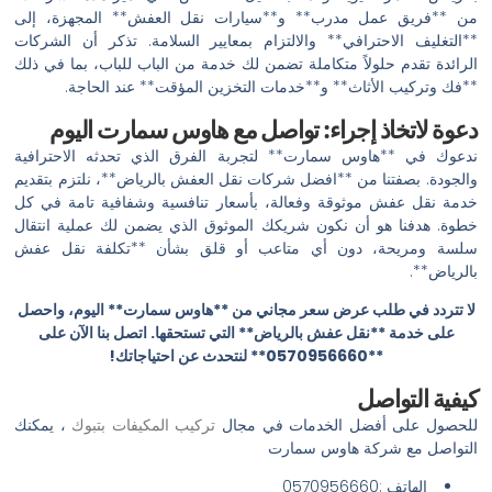
من **فريق عمل مدرب** و**سيارات نقل العفش** المجهزة، إلى
**التغليف الاحترافي** والالتزام بمعايير السلامة. تذكر أن الشركات
الرائدة تقدم حلولاً متكاملة تضمن لك خدمة من الباب للباب، بما في ذلك
**فك وتركيب الأثاث** و**خدمات التخزين المؤقت** عند الحاجة.
دعوة لاتخاذ إجراء: تواصل مع هاوس سمارت اليوم
ندعوك في **هاوس سمارت** لتجربة الفرق الذي تحدثه الاحترافية
والجودة. بصفتنا من **افضل شركات نقل العفش بالرياض**، نلتزم بتقديم
خدمة نقل عفش موثوقة وفعالة، بأسعار تنافسية وشفافية تامة في كل
خطوة. هدفنا هو أن نكون شريكك الموثوق الذي يضمن لك عملية انتقال
سلسة ومريحة، دون أي متاعب أو قلق بشأن **تكلفة نقل عفش
بالرياض**.
لا تتردد في طلب عرض سعر مجاني من **هاوس سمارت** اليوم، واحصل
على خدمة **نقل عفش بالرياض** التي تستحقها. اتصل بنا الآن على
**0570956660** لنتحدث عن احتياجاتك!
كيفية التواصل
للحصول على أفضل الخدمات في مجال
تركيب المكيفات بتبوك
، يمكنك
التواصل مع شركة هاوس سمارت
الهاتف :0570956660