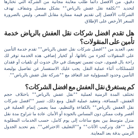
دقيق، من الأفضل دائماً طلب معاينة مجانية من الشركة التي تختارها
لتحديد **تكلفة نقل عفش بالرياض** بشكل مفصل وشفاف. تهدف
الشركات الأفضل إلى تقديم قيمة ممتازة مقابل السعر، وليس بالضرورة
السعر الأرخص على الإطلاق.
هل تقدم افضل شركات نقل العفش بالرياض خدمة
تأمين على المنقولات؟
نعم، العديد من **افضل شركات نقل عفش بالرياض** تقدم خدمة التأمين
على المنقولات كجزء من باقاتها، أو كخيار إضافي. هذه الخدمة توفر لك
راحة بال قصوى، حيث تضمن تعويضك في حال حدوث أي تلفيات أو فقدان
للممتلكات أثناء عملية النقل. يجب عليك الاستفسار عن تفاصيل بوليصة
التأمين وحدود المسؤولية عند التعاقد مع **شركة نقل عفش بالرياض**.
كم يستغرق نقل العفش مع افضل الشركات؟
تختلف المدة الزمنية لعملية **نقل عفش بالرياض** باختلاف حجم
العفش، المسافة، وتعقيد عملية النقل. ومع ذلك، تتميز **افضل شركات
نقل العفش بالرياض** بالكفاءة والتنظيم، مما يضمن إتمام العملية في
أقصر وقت ممكن دون المساس بالجودة أو الأمان. عادة ما تتراوح مدة نقل
منزل متوسط بين بضع ساعات إلى يوم كامل، حسب الخدمات المطلوبة
مثل **فك وتركيب الأثاث** و**التغليف الاحترافي**. يتم تحديد الجدول
الزمني بدقة بعد المعاينة.