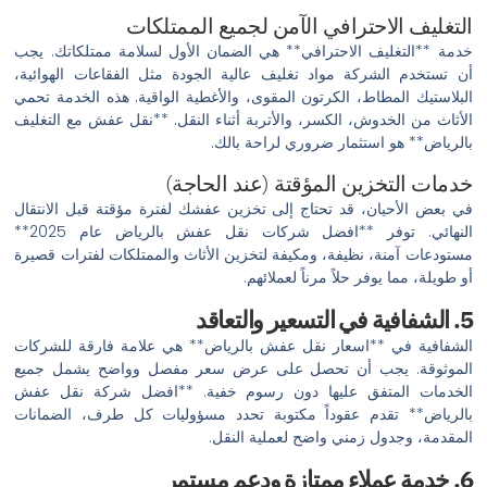
التغليف الاحترافي الآمن لجميع الممتلكات
خدمة **التغليف الاحترافي** هي الضمان الأول لسلامة ممتلكاتك. يجب
أن تستخدم الشركة مواد تغليف عالية الجودة مثل الفقاعات الهوائية،
البلاستيك المطاط، الكرتون المقوى، والأغطية الواقية. هذه الخدمة تحمي
الأثاث من الخدوش، الكسر، والأتربة أثناء النقل. **نقل عفش مع التغليف
بالرياض** هو استثمار ضروري لراحة بالك.
خدمات التخزين المؤقتة (عند الحاجة)
في بعض الأحيان، قد تحتاج إلى تخزين عفشك لفترة مؤقتة قبل الانتقال
النهائي. توفر **افضل شركات نقل عفش بالرياض عام 2025**
مستودعات آمنة، نظيفة، ومكيفة لتخزين الأثاث والممتلكات لفترات قصيرة
أو طويلة، مما يوفر حلاً مرناً لعملائهم.
5. الشفافية في التسعير والتعاقد
الشفافية في **اسعار نقل عفش بالرياض** هي علامة فارقة للشركات
الموثوقة. يجب أن تحصل على عرض سعر مفصل وواضح يشمل جميع
الخدمات المتفق عليها دون رسوم خفية. **افضل شركة نقل عفش
بالرياض** تقدم عقوداً مكتوبة تحدد مسؤوليات كل طرف، الضمانات
المقدمة، وجدول زمني واضح لعملية النقل.
6. خدمة عملاء ممتازة ودعم مستمر