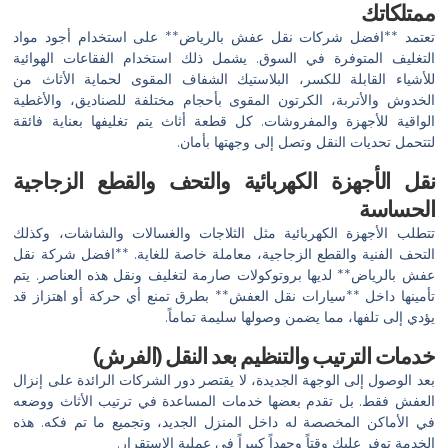
ممتلكاتك
تعتمد **افضل شركات نقل عفش بالرياض** على استخدام أجود مواد
التغليف المتوفرة في السوق. يشمل ذلك استخدام الفقاعات الهوائية
للأشياء القابلة للكسر، البلاستيك الشفاف المقوى لحماية الأثاث من
الخدوش والأتربة، الكرتون المقوى بأحجام مختلفة للصناديق، والأغطية
الواقية للأجهزة والمفروشات. كل قطعة أثاث يتم تغليفها بعناية فائقة
لتتحمل تحديات النقل وتصل إلى وجهتها بأمان.
نقل الأجهزة الكهربائية والتحف والقطع الزجاجية
الحساسة
تتطلب الأجهزة الكهربائية مثل الثلاجات والغسالات والشاشات، وكذلك
التحف الفنية والقطع الزجاجية، معاملة خاصة للغاية. **افضل شركة نقل
عفش بالرياض** لديها بروتوكولات صارمة لتغليف ونقل هذه العناصر. يتم
تأمينها داخل **سيارات نقل العفش** بطرق تمنع أي حركة أو اهتزاز قد
يؤدي إلى تلفها، مما يضمن وصولها سليمة تماماً.
خدمات الترتيب والتنظيم بعد النقل (الفرش)
بعد الوصول إلى الوجهة الجديدة، لا يقتصر دور الشركات الرائدة على إنزال
العفش فقط. بل تقدم بعضها خدمات المساعدة في ترتيب الأثاث ووضعه
في الأماكن المخصصة له داخل المنزل الجديد، وتجميع ما تم فكه. هذه
الخدمة توفر عليك وقتاً وجهداً كبيراً في عملية الاستقرار.