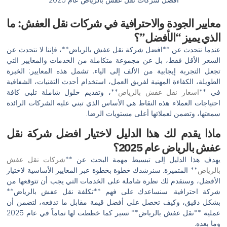
معايير الجودة والاحترافية في شركات نقل العفش: ما
الذي يميز “الأفضل”؟
عندما نتحدث عن **افضل شركة نقل عفش بالرياض**، فإننا لا نتحدث عن
السعر الأقل فقط، بل عن مجموعة متكاملة من الخدمات والمعايير التي
تجعل التجربة إيجابية من الألف إلى الياء. تشمل هذه المعايير: الخبرة
الطويلة، الكفاءة المهنية لفريق العمل، استخدام أحدث التقنيات، الشفافية
في **
اسعار نقل عفش بالرياض
**، وتقديم حلول شاملة تلبي كافة
احتياجات العملاء. هذه النقاط هي الأساس الذي تبني عليه الشركات الرائدة
سمعتها، وتضمن لعملائها أعلى مستويات الرضا.
ماذا يقدم لك هذا الدليل لاختيار افضل شركة نقل
عفش بالرياض عام 2025؟
يهدف هذا الدليل إلى تبسيط مهمة البحث عن **
شركات نقل عفش
بالرياض
** المتميزة. سنرشدك خطوة بخطوة عبر المعايير الأساسية لاختيار
الأفضل، وسنقدم لك نظرة شاملة على الخدمات التي يجب أن تتوقعها من
شركة احترافية. سنساعدك على فهم **تكلفة نقل عفش بالرياض**
بشكل دقيق، وكيف تحصل على أفضل قيمة مقابل ما تدفعه، لتضمن أن
عملية **نقل عفش بالرياض** تسير كما خططت لها تماماً في عام 2025
وما بعده.