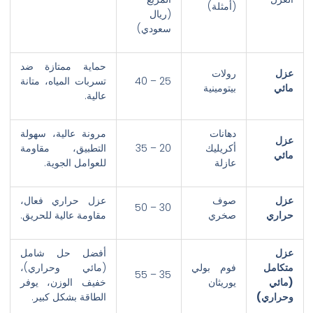
(أمثلة)
(ريال
سعودي)
حماية ممتازة ضد
عزل
رولات
25 – 40
تسربات المياه، متانة
مائي
بيتومينية
عالية.
دهانات
مرونة عالية، سهولة
عزل
أكريليك
20 – 35
التطبيق، مقاومة
مائي
عازلة
للعوامل الجوية.
عزل
صوف
عزل حراري فعال،
30 – 50
حراري
صخري
مقاومة عالية للحريق.
عزل
أفضل حل شامل
متكامل
فوم بولي
(مائي وحراري)،
35 – 55
(مائي
يوريثان
خفيف الوزن، يوفر
وحراري)
الطاقة بشكل كبير.