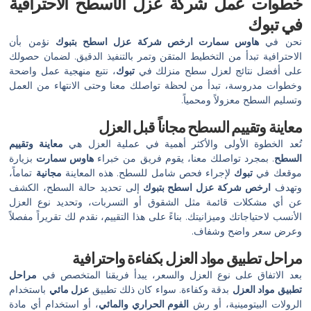
خطوات عمل شركة عزل الأسطح الاحترافية
في تبوك
نحن في
هاوس سمارت
ارخص شركة عزل اسطح بتبوك
نؤمن بأن
الاحترافية تبدأ من التخطيط المتقن وتمر بالتنفيذ الدقيق. لضمان حصولك
على أفضل نتائج لعزل سطح منزلك في
تبوك
، نتبع منهجية عمل واضحة
وخطوات مدروسة، تبدأ من لحظة تواصلك معنا وحتى الانتهاء من العمل
وتسليم السطح معزولاً ومحمياً.
معاينة وتقييم السطح مجاناً قبل العزل
تُعد الخطوة الأولى والأكثر أهمية في عملية العزل هي
معاينة وتقييم
السطح
. بمجرد تواصلك معنا، يقوم فريق من خبراء
هاوس سمارت
بزيارة
موقعك في
تبوك
لإجراء فحص شامل للسطح. هذه المعاينة
مجانية
تماماً،
وتهدف
ارخص شركة عزل اسطح بتبوك
إلى تحديد حالة السطح، الكشف
عن أي مشكلات قائمة مثل الشقوق أو التسربات، وتحديد نوع العزل
الأنسب لاحتياجاتك وميزانيتك. بناءً على هذا التقييم، نقدم لك تقريراً مفصلاً
وعرض سعر واضح وشفاف.
مراحل تطبيق مواد العزل بكفاءة واحترافية
بعد الاتفاق على نوع العزل والسعر، يبدأ فريقنا المتخصص في
مراحل
تطبيق مواد العزل
بدقة وكفاءة. سواء كان ذلك تطبيق
عزل مائي
باستخدام
الرولات البيتومينية، أو رش
الفوم الحراري والمائي
، أو استخدام أي مادة