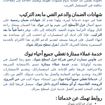
الجودة يضمن لك حماية تدوم لسنوات طويلة ويجنبك الحاجة إلى إصلاحات
مكلفة في المستقبل القريب.
شهادات الضمان والدعم الفني ما بعد التركيب
ثقتنا في جودة خدماتنا كبيرة، ولهذا نقدم لك
شهادات ضمان رسمية
على
جميع أعمال
عزل الأسطح
التي نقوم بها في
تبوك
. هذا الضمان يمنحك راحة
البال ويؤكد التزامنا بجودة التنفيذ. بالإضافة إلى ذلك، نوفر
دعماً فنياً ما بعد
التركيب
، فإذا كان لديك أي استفسارات أو احتجت إلى أي مساعدة بعد
انتهاء العمل، فإن فريقنا مستعد لتقديم الدعم اللازم. هذا الالتزام بالخدمة
المستمرة يجعلنا الشريك الأمثل لـ
عزل سطح منزلك بتبوك
.
خدمة عملاء ممتازة تغطي جميع أحياء تبوك
في
هاوس سمارت
ارخص شركة عزل اسطح بتبوك
، نضع رضا العميل في
مقدمة أولوياتنا. نقدم
خدمة عملاء ممتازة
تتسم بالاستجابة السريعة
والاحترافية. فريقنا جاهز للإجابة على استفساراتك، وتقديم الاستشارات
اللازمة، وتحديد مواعيد المعاينة والعمل بما يناسب جدولك. الأهم من ذلك،
أن
خدماتنا تغطي جميع أحياء تبوك
دون استثناء. سواء كنت في
حي المروج،
الروضة، القادسية، أو أي منطقة أخرى داخل تبوك
، سيصل فريقنا إليك في
الوقت المحدد لتقديم أفضل خدمة عزل لسطح منزلك.
روابط تهمك عن خدماتنا :
عزل خزانات بتبوك