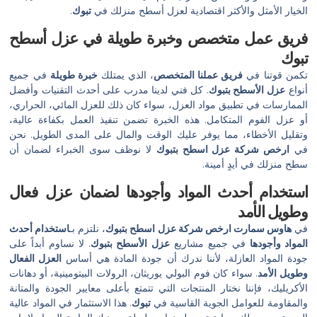
الخيار الأمثل والأكثر اقتصادية لعزل أسطح منزلك في
تبوك
.
فريق عمل متخصص وخبرة طويلة في عزل أسطح
تبوك
تكمن قوتنا في
فريق عملنا المتخصص
، الذي يمتلك
خبرة طويلة
في جميع
أنواع
عزل الأسطح بتبوك
. كل فني لدينا مدرب على أحدث التقنيات وأفضل
الممارسات في تطبيق مواد العزل، سواء كان ذلك للعزل المائي، الحراري،
أو عزل الفوم المتكامل. هذه الخبرة تضمن تنفيذ العمل بكفاءة عالية،
وتقليل الأخطاء، مما يوفر عليك الوقت والمال على المدى الطويل. نحن
في
ارخص شركة عزل اسطح بتبوك
لا نوظف سوى الخبراء لضمان أن
سطح منزلك في أيدٍ أمينة.
استخدام أحدث المواد وأجودها لضمان عزل فعال
وطويل الأمد
في
هاوس سمارت
ارخص شركة عزل اسطح بتبوك
، نلتزم بـ
استخدام أحدث
المواد وأجودها
في جميع مشاريع
عزل الأسطح بتبوك
. لا نساوم أبداً على
جودة المواد العازلة، لأننا ندرك أن جودة المادة هي أساس
العزل الفعال
وطويل الأمد
. سواء كان فوم البولي يوريثان، الرولات البيتومينية، أو دهانات
الأكريليك، فإننا نختار المنتجات التي تتمتع بأعلى معايير الجودة والمتانة
والمقاومة للعوامل الجوية القاسية في
تبوك
. هذا الاستثمار في المواد عالية