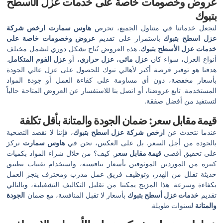
عروض وخصومات خاصة على خدمات عزل الأسطح
بتبوك
لنجعل خدماتنا في متناول الجميع، تحرص
هاوس سمارت
ارخص شركة
عزل اسطح بتبوك
باستمرار على تقديم
عروض وخصومات خاصة على
خدمات عزل الأسطح بتبوك
. هذه العروض تُتاح بشكل دوري لتشمل مختلف
أنواع العزل، سواء كان
عزل مائي
،
عزل حراري
، أو
عزل الفوم المتكامل
.
هدفنا هو توفير فرصة أكبر لأهالي تبوك للحصول على عزل عالي الجودة
بأسعار مخفضة، دون أي مساومة على كفاءة العمل أو جودة المواد
المستخدمة. تابع عروضنا، أو اتصل بنا للاستفسار عن العروض المتاحة حالياً
لتستفيد من أفضل صفقة.
قيمة مقابل سعر: ضمان الجودة والمتانة بأقل تكلفة
عندما نتحدث عن
ارخص شركة عزل اسطح بتبوك
، فإننا لا نقصد التضحية
بالجودة من أجل السعر. بل على العكس، نحن في
هاوس سمارت
نركز
على تحقيق أقصى
قيمة مقابل سعر
. كيف؟ من خلال شراء المواد بكميات
كبيرة من الموردين الموثوقين بأسعار تنافسية، واستخدام تقنيات تطبيق
حديثة تقلل من الهدر، وتوظيف فريق عمل مدرب ومحترف ينجز العمل
بكفاءة وسرعة. هذا المزيج يمكننا من تقليل التكاليف التشغيلية، وبالتالي
تقديم
خدمات عزل أسطح بتبوك
بأسعار لا تقبل المنافسة، مع ضمان
الجودة
والمتانة
لسنوات طويلة.