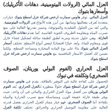
العزل المائي (الرولات البيتومينية، دهانات الأكريليك)
وأسعارها بتبوك
العزل المائي
، توفر
هاوس سمارت
ارخص شركة عزل اسطح بتبوك
خيارات
متعددة تُعرف بفعاليتها ومتانتها. من أبرز هذه الأنواع هي
الرولات البيتومينية
،
والتي تُعد من الحلول التقليدية والموثوقة، وتتميز بقدرتها العالية على منع
تسرب المياه ومقاومة الظروف الجوية القاسية. كما نقدم
دهانات الأكريليك
العازلة
، وهي حلول حديثة ومرنة تُطبق كطبقة سائلة لتشكيل غشاء عازل
قوي ومقاوم للماء، وتُعد خيارًا اقتصاديًا لبعض أنواع الأسطح. تختلف
أسعار
العزل المائي بتبوك
بناءً على نوع المادة المختارة ومساحة السطح، ولكننا
نضمن لك أفضل الأسعار التنافسية مع
هاوس سمارت
ارخص شركة عزل
اسطح بتبوك
.
العزل الحراري (الفوم البولي يوريثان، الصوف
الصخري) وتكلفته في تبوك
للحصول على كفاءة عالية في التوفير بالطاقة، نقدم في
هاوس سمارت
ارخص شركة عزل اسطح بتبوك
حلولاً متطورة لـ
العزل الحراري
. يُعد
الفوم
البولي يوريثان
من أفضل مواد العزل الحراري والمائي في آن واحد، حيث
يوفر طبقة عازلة خفيفة الوزن ومتماسكة تمنع تسرب الحرارة والمياه
بكفاءة. أما
الصوف الصخري
، فهو خيار ممتاز للعزل الحراري بفضل قدرته
العالية على مقاومة التوصيل الحراري والحرائق. تختلف
تكلفة العزل