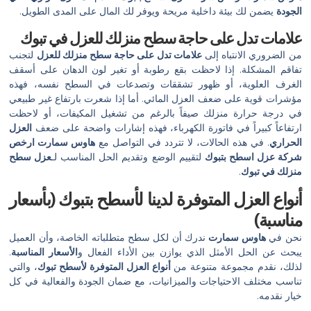
الجودة
يضمن لك بيئة داخلية مريحة ويوفر لك المال على المدى الطويل.
علامات تدل على حاجة سطح منزلك للعزل في تبوك
من الضروري الانتباه إلى
علامات تدل على حاجة سطح منزلك للعزل
لتجنب
تفاقم المشكلة. إذا لاحظت بقع رطوبة أو تغير لون الدهان على أسقف
الغرف العلوية، أو ظهور تشققات وتصدعات في السطح نفسه، فهذه
مؤشرات قوية على ضعف العزل المائي. أما إذا شعرت بارتفاع غير طبيعي
في درجة حرارة منزلك صيفاً بالرغم من تشغيل المكيفات، أو لاحظت
ارتفاعاً كبيراً في فاتورة الكهرباء، فهذه إشارات واضحة على ضعف
العزل
الحراري
. في هذه الحالات، لا تتردد في التواصل مع
هاوس سمارت
ارخص
شركة عزل اسطح بتبوك
لتقييم الوضع وتقديم الحل المناسب لـ
عزل سطح
منزلك في تبوك
.
أنواع العزل المتوفرة لدينا لأسطح بتبوك (بأسعار
مناسبة)
نحن في
هاوس سمارت
ندرك أن لكل سطح متطلباته الخاصة، وأن العميل
يبحث عن الحل الأمثل الذي يوازن بين الأداء الفعال و
الأسعار المناسبة
.
لذلك، نقدم مجموعة متنوعة من
أنواع العزل المتوفرة لأسطح تبوك
، والتي
تناسب مختلف الاحتياجات والميزانيات، مع ضمان الجودة والفعالية في كل
خيار نقدمه.