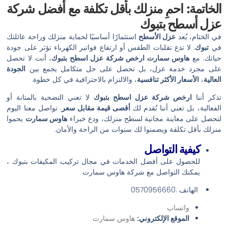
الخاتمة: احمِ منزلك بأقل تكلفة مع أفضل شركة
عزل أسطح بتبوك
في الختام، يُعد
عزل الأسطح
استثمارًا أساسيًا لحماية منزلك وراحة عائلتك
في
تبوك
. لا تدع تقلبات الطقس أو ارتفاع فواتير الكهرباء تؤثر على جودة
حياتك. مع
هاوس سمارت
ارخص شركة عزل اسطح بتبوك
، أنت لا تحصل
على مجرد خدمة عزل، بل تحصل على حل متكامل يجمع بين
الجودة
العالية
،
الأسعار الأكثر تنافسية
، والالتزام بالاحترافية في كل خطوة.
تذكر أننا
ارخص شركة عزل اسطح بتبوك
لا تعني التضحية بالمتانة أو
الفعالية، بل تعني أننا نُقدم لك
أقصى قيمة مقابل سعر
. تواصل معنا اليوم
لتحصل على معاينة مجانية لسطح منزلك، ودع خبراء
هاوس سمارت
يحموا
منزلك بأقل تكلفة ويضمنوا لك سنوات من الراحة والأمان.
كيفية التواصل
للحصول على أفضل الخدمات في مجال تركيب المكيفات بتبوك ،
يمكنك التواصل مع شركة هاوس سمارت
الهاتف :0570956660
واتساب
الموقع الإلكتروني:
هاوس سمارت