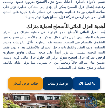
تتسم الأجواء بالتطرف أحياناً، يصبح
عزل الأسطح
ضرورة قصوى وليست
رفاهية. إهمال عزل السطح يمكن أن يؤدي إلى مشاكل خطيرة تؤثر على
سلامة المبنى وراحة قاطنيه، وتتسبب في خسائر مادية كبيرة على المدى
الطويلنحن في
ارخص شركة عزل اسطح بتبوك
نهتم بمنزلك.
أهمية العزل المائي للأسطح لحماية منزلك
يُعد
العزل المائي للأسطح
حجر الزاوية في حماية منزلك من أضرار
تسربات المياه. بدون عزل مائي فعال، يمكن لمياه الأمطار أن تتسرب عبر
الشقوق والمسام في السطح، مسببة بقع الرطوبة، تآكل الخرسانة وحديد
التسليح، ونمو العفن والفطريات داخل الجدران والأسقف. هذا لا يهدد فقط
البنية التحتية للمبنى، بل يؤثر أيضاً على صحة السكان.
هاوس سمارت
ارخص شركة عزل اسطح بتبوك
توفر لك
حلول عزل مائي
قوية ومتينة
تضمن بقاء منزلك جافاً ومحمياً من أي تسرب، مما يوفر عليك تكاليف
صيانة وإصلاح باهظة في المستقبل.
📞 اتصل الآن
تواصل واتساب
طلب عرض أسعار