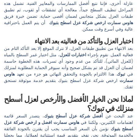
عازلة أخرى، فإننا نتبع أفضل الممارسات والمعايير الفنية. تشمل هذه
المراحل تنظيف السطح جيداً، معالجة أي تشققات أو ثقوب، ثم تطبيق
طبقات العزل بشكل متجانس لضمان أقصى حماية. تضمن خبرة فريق
هاوس سمارت
ارخص شركة عزل اسطح بتبوك
أن يتم العمل باحترافية
عالية وفي أسرع وقت ممكن.
اختبار العزل والتأكد من فعاليته بعد الانتهاء
بعد الانتهاء من تطبيق طبقات العزل، لا نترك الموقع إلا بعد التأكد التام من
فعالية العمل. نقوم بإجراء
اختبارات للعزل
، مثل اختبار غمر السطح بالمياه
(للعزل المائي)، للتأكد من عدم وجود أي تسربات. هذه الخطوة حاسمة
لضمان أن العزل قد تم بشكل صحيح وأنه سيوفر الحماية المطلوبة لمنزلك
في
تبوك
. هذا الالتزام بالجودة والتحقق النهائي هو جزء من تعهد
هاوس
سمارت
ارخص شركة عزل اسطح بتبوك بتقديم خدمة موثوقة تستحق
ثقتك.
لماذا نحن الخيار الأفضل والأرخص لعزل أسطح
منزلك في تبوك؟
عند البحث عن
أفضل شركة عزل أسطح بتبوك
، يتصدر السعر قائمة
اهتمامات الكثيرين، ولكننا في
هاوس سمارت افضل و
ارخص شركة عزل
اسطح بتبوك
نؤمن بأن السعر المناسب يجب أن يقترن بالجودة الفائقة
والخدمة الموثوقة. نحن نفخر بتقديم قيمة استثنائية لعملائنا، مما يجعلنا