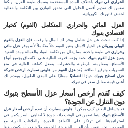
الحراري في تبوك
باختلاف المادة المستخدمة وسمك طبقة العزل، ولكننا
نضمن لك تقديم أفضل الحلول التي تحقق التوازن بين التكلفة والفعالية
لخفض فاتورتك الكهربائية.
العزل المائي والحراري المتكامل (الفوم) كخيار
اقتصادي بتبوك
إذا كنت تبحث عن حل شامل يوفر لك المال والوقت، فإن
العزل بالفوم
البولي يوريثان
هو الخيار الأمثل. يعتبر الفوم حلاً متكاملاً لأنه يوفر
عزل مائي
وحراري
في طبقة واحدة، مما يقلل من تكلفة المواد والعمالة ومدة التنفيذ.
يتميز
عزل الفوم بتبوك
بخفة وزنه، قدرته العالية على الالتصاق بجميع أنواع
الأسطح، ومقاومته للرطوبة والحشرات. بفضل كفاءته العالية في منع
التسربات وتوفير الطاقة، يُعد
عزل الفوم
من
هاوس سمارت
ارخص شركة
عزل اسطح بتبوك
خيارًا
اقتصاديًا
ممتازًا على المدى الطويل، ويقدم لك
أعلى قيمة مقابل سعر في
تبوك
.
كيف نُقدم أرخص أسعار عزل الأسطح بتبوك
دون التنازل عن الجودة؟
قد يتساءل البعض كيف يمكن لـ
هاوس سمارت
أن تقدم
أرخص أسعار عزل
الأسطح بتبوك
بينما تضمن في الوقت ذاته جودة لا تُضاهى. السر يكمن في
استراتيجيتنا التي ترتكز على الكفاءة، الخبرة، والعلاقات القوية مع
الموردين. نحن نؤمن بأن العزل الجيد حق للجميع، ولا ينبغي أن يكون باهظ