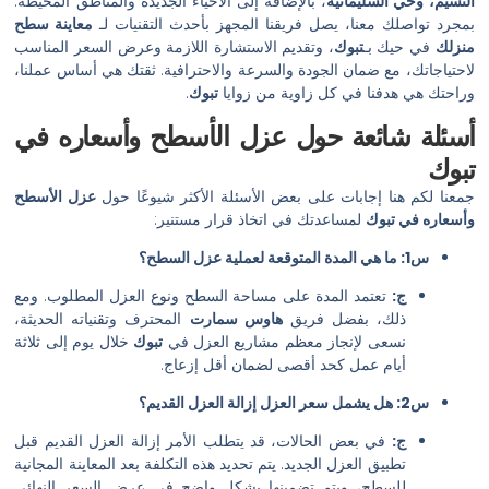
النسيم، وحي السليمانية
، بالإضافة إلى الأحياء الجديدة والمناطق المحيطة.
بمجرد تواصلك معنا، يصل فريقنا المجهز بأحدث التقنيات لـ
معاينة سطح
منزلك
في حيك بـ
تبوك
، وتقديم الاستشارة اللازمة وعرض السعر المناسب
لاحتياجاتك، مع ضمان الجودة والسرعة والاحترافية. ثقتك هي أساس عملنا،
وراحتك هي هدفنا في كل زاوية من زوايا
تبوك
.
أسئلة شائعة حول عزل الأسطح وأسعاره في
تبوك
جمعنا لكم هنا إجابات على بعض الأسئلة الأكثر شيوعًا حول
عزل الأسطح
وأسعاره في تبوك
لمساعدتك في اتخاذ قرار مستنير:
س1: ما هي المدة المتوقعة لعملية عزل السطح؟
ج:
تعتمد المدة على مساحة السطح ونوع العزل المطلوب. ومع
ذلك، بفضل فريق
هاوس سمارت
المحترف وتقنياته الحديثة،
نسعى لإنجاز معظم مشاريع العزل في
تبوك
خلال يوم إلى ثلاثة
أيام عمل كحد أقصى لضمان أقل إزعاج.
س2: هل يشمل سعر العزل إزالة العزل القديم؟
ج:
في بعض الحالات، قد يتطلب الأمر إزالة العزل القديم قبل
تطبيق العزل الجديد. يتم تحديد هذه التكلفة بعد المعاينة المجانية
للسطح، ويتم تضمينها بشكل واضح في عرض السعر النهائي