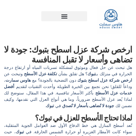
خطي
لى
لمحتوى
ارخص شركة عزل اسطح بتبوك: جودة لا
تضاهى وأسعار لا تقبل المنافسة
هل تبحث عن حل فعال وموثوق لمشكلة تسربات المياه أو ارتفاع درجة
الحرارة في منزلك بـ
تبوك
؟ هل تقلق بشأن
تكلفة عزل الأسطح
وتبحث عن
ارخص شركة عزل اسطح بتبوك
دون التضحية بالجودة؟ مع
هاوس سمارت
،
وداعاً للقلق! نحن نجمع بين الخبرة الطويلة وأحدث التقنيات لتقديم
أفضل
خدمات عزل الأسطح
بأكثر الأسعار تنافسية. في هذا المقال، سنوضح لك
لماذا يُعد عزل الأسطح ضرورياً، وما هي أنواع العزل التي نقدمها، وكيف
نضمن لك
جودة لا تُضاهى بأسعار لا تُصدق
في
تبوك
.
لماذا تحتاج الأسطح للعزل في تبوك؟
تُعد أسطح المنازل هي خط الدفاع الأول ضد العوامل الجوية المتقلبة،
سواء كانت الأمطار الغزيرة أو حرارة الشمس الحارقة. في
تبوك
، حيث