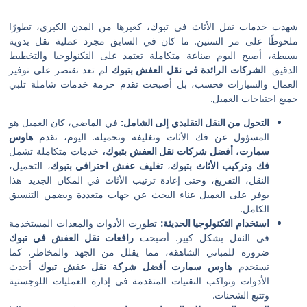
 نقل الأثاث في تبوك، كغيرها من المدن الكبرى، تطورًا
ى مر السنين. ما كان في السابق مجرد عملية نقل يدوية
 اليوم صناعة متكاملة تعتمد على التكنولوجيا والتخطيط
كات الرائدة في نقل العفش بتبوك
لم تعد تقتصر على توفير
سيارات فحسب، بل أصبحت تقدم حزمة خدمات شاملة تلبي
ت العميل.
ل من النقل التقليدي إلى الشامل:
في الماضي، كان العميل هو
ؤول عن فك الأثاث وتغليفه وتحميله. اليوم، تقدم
هاوس
ت، أفضل شركات نقل العفش بتبوك،
خدمات متكاملة تشمل
ركيب الأثاث بتبوك
،
تغليف عفش احترافي بتبوك
، التحميل،
، التفريغ، وحتى إعادة ترتيب الأثاث في المكان الجديد. هذا
 على العميل عناء البحث عن جهات متعددة ويضمن التنسيق
ل.
ام التكنولوجيا الحديثة:
تطورت الأدوات والمعدات المستخدمة
لنقل بشكل كبير. أصبحت
رافعات نقل العفش في تبوك
ة للمباني الشاهقة، مما يقلل من الجهد والمخاطر. كما
خدم
هاوس سمارت أفضل شركة نقل عفش تبوك
أحدث
ات وتواكب التقنيات المتقدمة في إدارة العمليات اللوجستية
 الشحنات.