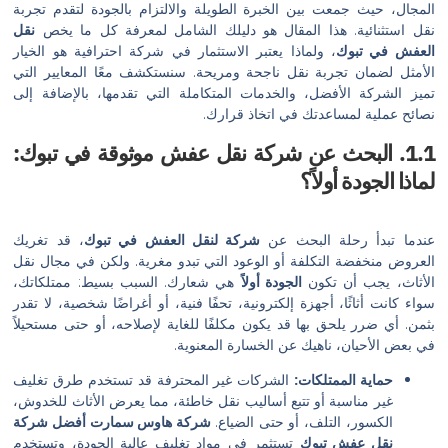
 جمعت بين الخبرة الطويلة والالتزام بالجودة لتقدم تجربة
ئية. هذا المقال هو دليلك الشامل لمعرفة كل ما يخص
نقل
بوك
، ولماذا يعتبر الاستثمار في شركة احترافية هو الخيار
ن تجربة نقل ناجحة ومريحة. سنستكشف معًا المعايير التي
 الأفضل، والخدمات المتكاملة التي تقدمها، بالإضافة إلى
 لمساعدتك في اتخاذ قرارك.
البحث عن شركة نقل عفش موثوقة في تبوك:
دة أولاً؟
 رحلة البحث عن
شركة لنقل العفش في تبوك
، قد تغريك
ضة التكلفة أو الوعود التي تبدو مغرية. ولكن في مجال نقل
ب أن تكون
الجودة أولاً
هي شعارك. السبب بسيط: ممتلكاتك،
اثًا، أجهزة إلكترونية، تحفًا فنية، أو أغراضًا شخصية، لا تقدر
 يلحق بها قد يكون مكلفًا للغاية لإصلاحه، أو حتى مستحيلاً
ان، ناهيك عن الخسارة المعنوية.
 الممتلكات:
الشركات غير المحترفة قد تستخدم طرق تغليف
ناسبة أو تتبع أساليب نقل خاطئة، مما يعرض الأثاث للخدوش،
ر، التلف، أو حتى الضياع.
شركة هاوس سمارت أفضل شركة
عفش تبوك
تستثمر في مواد تغليف عالية الجودة، وتستخدم