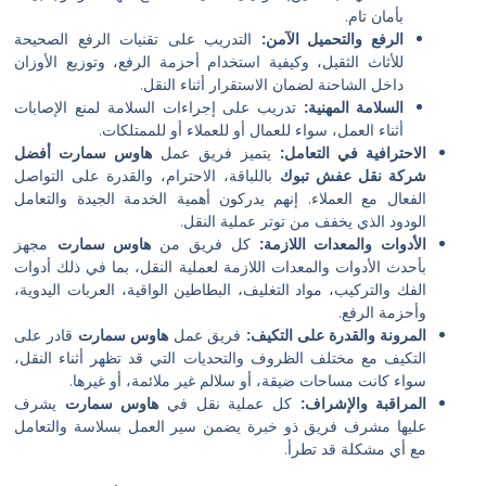
مان تام.
لرفع والتحميل الآمن:
التدريب على تقنيات الرفع الصحيحة
لأثاث الثقيل، وكيفية استخدام أحزمة الرفع، وتوزيع الأوزان
اخل الشاحنة لضمان الاستقرار أثناء النقل.
لسلامة المهنية:
تدريب على إجراءات السلامة لمنع الإصابات
ثناء العمل، سواء للعمال أو للعملاء أو للممتلكات.
رافية في التعامل:
يتميز فريق عمل
هاوس سمارت أفضل
 نقل عفش تبوك
باللباقة، الاحترام، والقدرة على التواصل
ل مع العملاء. إنهم يدركون أهمية الخدمة الجيدة والتعامل
د الذي يخفف من توتر عملية النقل.
ات والمعدات اللازمة:
كل فريق من
هاوس سمارت
مجهز
 الأدوات والمعدات اللازمة لعملية النقل، بما في ذلك أدوات
والتركيب، مواد التغليف، البطاطين الواقية، العربات اليدوية،
ة الرفع.
نة والقدرة على التكيف:
فريق عمل
هاوس سمارت
قادر على
ف مع مختلف الظروف والتحديات التي قد تظهر أثناء النقل،
كانت مساحات ضيقة، أو سلالم غير ملائمة، أو غيرها.
قبة والإشراف:
كل عملية نقل في
هاوس سمارت
يشرف
ا مشرف فريق ذو خبرة يضمن سير العمل بسلاسة والتعامل
 مشكلة قد تطرأ.