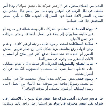
لعملاء يبحثون عن
“
ارخص شركة نقل عفش بتبوك
“
، وهذا أمر
 الرغبة في التوفير. ومع ذلك، من المهم جدًا التحذير من
ر الأقل فقط دون النظر إلى الجودة. غالبًا ما يأتي السعر
ًا على حساب:
الخدمة:
قد تستخدم الشركات الرخيصة عمالة غير مدربة أو
كافية، مما يؤدي إلى بطء في العمل، أخطاء، أو حتى سرقات
ض الأحيان.
 الممتلكات:
استخدام مواد تغليف رديئة أو غير كافية، أو عدم
 أدوات رفع مناسبة، يزيد بشكل كبير من خطر تعرض العفش
ر أو التلف. قد تجد نفسك تدفع أكثر في إصلاح أو استبدال
ث المتضرر مما وفرته في سعر النقل.
الضمان والمسؤولية:
الشركات الرخيصة غالبًا لا تقدم ضمانات
خدماتها، مما يعني أنك ستتحمل المسؤولية الكاملة عن أي
ر تحدث.
 خفية:
بعض الشركات تقدم أسعارًا منخفضة جدًا في البداية،
يف رسومًا إضافية غير متوقعة عند الانتهاء من العمل (مثل
للسلالم، أو لمواد التغليف، أو للوقت الإضافي).
مارت
،
أفضل شركة نقل عفش تبوك
نؤمن بأن
الاستثمار في
عفش محترفة في تبوك
هو استثمار في راحة بالك وسلامة