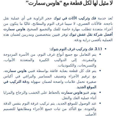
لها لكل قطعة مع “هاوس سمارت”
ك وتركيب الأثاث في تبوك
حجر الزاوية في أي عملية نقل
اث العصري، لا سيما غرف النوم والمطابخ، غالبًا ما يتكون من
ة تتطلب مهارة خاصة للفك والتجميع الصحيح.
هاوس سمارت
 نقل عفش تبوك
توفر فنيين متخصصين ومدربين لضمان هذه
ى دراية ودقة.
تم التعامل مع جميع أنواع غرف النوم، من الأسرة المزدوجة
المفردة، إلى الدواليب الكبيرة والمتعددة الأبواب،
التسريحات، والكمودينات.
تم فك كل قطعة بعناية فائقة بواسطة فنيي
هاوس سمارت
،
ع ترقيم الأجزاء وتصنيف المسامير والبراغي في أكياس
غيرة تحمل علامات واضحة لضمان سهولة و
دقة التركيب في
لموقع الجديد
.
هتم فنيو
هاوس سمارت
بالحفاظ على الخشب والزجاج والمرايا
ثناء عملية الفك والنقل.
ند الوصول للموقع الجديد، يتم تركيب غرفة النوم بنفس الدقة
الجودة، مع التأكد من ثبات جميع الأجزاء ومطابقتها للتصميم
لأصلي.