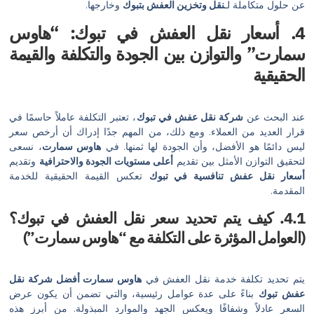
املة لـ
نقل وتخزين العفش بتبوك
وخارجها.
عار نقل العفش في تبوك: “هاوس
التوازن بين الجودة والتكلفة والقيمة
عن
شركة نقل عفش في تبوك
، تعتبر التكلفة عاملاً حاسمًا في
 من العملاء. ومع ذلك، من المهم جدًا إدراك أن أرخص سعر
هو الأفضل، وأن الجودة لها ثمنها. في
هاوس سمارت
، نسعى
زن الأمثل بين تقديم
أعلى مستويات الجودة والاحترافية
وتقديم
 عفش تنافسية في تبوك
تعكس القيمة الحقيقية للخدمة
كيف يتم تحديد سعر نقل العفش في تبوك؟
 المؤثرة على التكلفة مع “هاوس سمارت”)
تكلفة خدمة نقل العفش في
هاوس سمارت أفضل شركة نقل
ناءً على عدة عوامل رئيسية، والتي تضمن أن يكون عرض
ً وشفافًا ويعكس الجهد والموارد المبذولة. من أبرز هذه