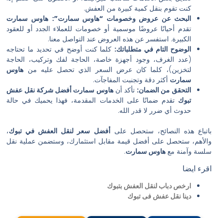
قوم بنقل كمية كبيرة من العفش.
ث عن عروض وخصومات “هاوس سمارت”:
هاوس سمارت
أحيانًا عروضًا موسمية أو خصومات للعملاء الجدد أو للعقود
رة. استفسر عن هذه العروض عند التواصل معنا.
ح التام في متطلباتك:
كلما كنت أوضح في تحديد ما تحتاجه
 الغرف، وجود أجهزة خاصة، الحاجة لفك وتركيب، الحاجة
ين)، كلما كان عرض السعر الذي تحصل عليه من
هاوس
ت
أكثر دقة وتجنبت المفاجآت.
ق من الضمان:
تأكد أن
هاوس سمارت أفضل شركة نقل عفش
تقدم ضمانًا على الخدمات المقدمة، فهذا يحميك في حالة
أي ضرر لا قدر الله.
 النصائح، ستحصل على
أفضل سعر لنقل العفش في تبوك
،
حصل على أفضل قيمة مقابل استثمارك، وستضمن عملية نقل
 مع
هاوس سمارت
.
 دباب لنقل العفش بتبوك
نقل عفش فى تبوك