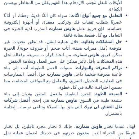
ات للنقل لتجنب الازدحام. هذا الفهم يقلل من المخاطر ويضمن
ءة.
مل مع جميع أنواع الأثاث:
سواء كان أثاثًا قديمًا وهشًا، أو أثاثًا
ًا يتطلب تقنيات فك وتركيب معقدة، أو أجهزة إلكترونية
ة، فإن فريق عمل
هاوس سمارت
المدرب لديه الخبرة في
مل مع كل قطعة بعناية فائقة.
مشكلات بفعالية:
خلال عملية النقل، قد تظهر تحديات غير
عة (مثل ممرات ضيقة، أثاث ضخم، أو ظروف جوية). الخبرة
 فريق
هاوس سمارت
من اتخاذ قرارات سريعة وفعالة لحل
لمشكلات بأقل تأثير ممكن على سير العمل وسلامة العفش.
 المعرفة والمهارات:
سنوات العمل الطويلة أدت إلى بناء
ة معرفية ضخمة داخل
هاوس سمارت
حول أفضل الممارسات
تغليف، التحميل، التفريغ، والتعامل مع المواقف المختلفة، مما
احترافية عالية في كل خطوة.
ة الطيبة:
الخبرة الطويلة والعمل المتقن يؤديان إلى بناء
 طيبة في السوق.
هاوس سمارت
هي إحدى
أفضل شركات
العفش في تبوك
التي يثق بها العملاء وتتلقى توصيات إيجابية
رار.
تختار
هاوس سمارت
، فإنك لا تختار مجرد ناقلين، بل تختار
الخبراء الذين يضعون خبرتهم في خدمتك لضمان عملية نقل