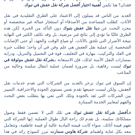
تكمن
أهمية اختيار أفضل شركة نقل عفش في تبوك
.
لناس قد يميلون إلى الاعتماد على الطرق التقليدية في نقل
ب المساعدة من الأصدقاء أو استئجار عمالة غير متخصصة أو
ث عن
دينا نقل عفش بتبوك
دون التأكد من الخبرة. لكن هذه
 ما تؤدي إلى نتائج غير مرضية، بل وقد تكلف الكثير في النهاية
ر التي تلحق بالأثاث، أو ضياع الوقت والجهد، أو حتى الإصابات
ن عملية نقل العفش هي علم وفن في آن واحد؛ تتطلب خبرة
تركيب، مهارة في التغليف، قوة في التحميل والتنزيل، ودراية
ل الآمنة. لذلك، فإن الاستعانة بـ
شركة نقل عفش موثوقة في
فاهية، بل ضرورة لضمان عملية انتقال سلسة وخالية من
ي تبوك يزخر بالعديد من الشركات التي تقدم خدمات نقل
 ليست جميعها تقدم نفس مستوى الجودة والاحترافية. التمييز
 التي تَعِد بالجودة وتلك التي تفي بها يتطلب بعض البحث
ر الخدمة الممتازة.
ة نقل عفش تبوك
هي تلك التي لا تضمن فقط وصول
مة، بل تقدم لك راحة البال طوال العملية. إنها الشركة التي
اثك، سواء كانت قيمته المادية عالية أو قيمة عاطفية، وتتعامل
ية واهتمام.
شركة هاوس سمارت
تبرز كنموذج رائد في هذا