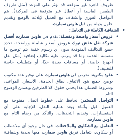
روف قاهرة غير متوقعة قد تؤثر على الموعد (مثل ظروف
لطقس القاسية أو أعطال غير متوقعة في المركبة)، يتم
لتواصل الفوري والشفاف مع العميل لإبلاغه بالوضع وتقديم
لول بديلة من قبل
هاوس سمارت
.
فية الكاملة في التعامل:
روض أسعار واضحة ومفصلة:
نقدم في
هاوس سمارت
أفضل
ركة نقل عفش تبوك
عروض أسعار شاملة وواضحة، تحدد
ميع التكاليف المتوقعة بدون أي رسوم خفية. يتم توضيح ما
تضمنه الخدمة وما قد يترتب عليه تكاليف إضافية (مثل نقل
جهزة خاصة، أو مسافات بعيدة جدًا، أو متطلبات خاصة
لتغليف).
قود مكتوبة:
نحرص في
هاوس سمارت
على توفير عقد مكتوب
وضح جميع بنود الاتفاق، نطاق الخدمة، الأسعار، المواعيد،
شروط الضمان. هذا يحمي حقوق كلا الطرفين ويضمن الوضوح
تام.
لتواصل المستمر:
نحافظ على خطوط اتصال مفتوحة مع
لعميل قبل وأثناء وبعد عملية النقل، للإجابة على أي
ستفسارات، وتقديم التحديثات، والتأكد من رضاه التام مع
اوس سمارت
.
لتعامل مع الشكاوى والملاحظات:
في حال وجود أي ملاحظات
و شكاوى، يتعامل فريق
هاوس سمارت
معها بجدية وشفافية