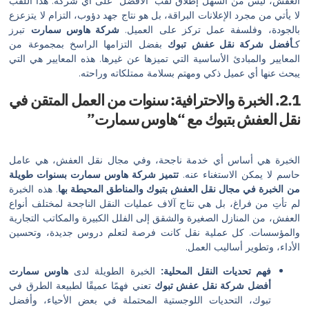
 من السهل إطلاق لقب “الأفضل” على أي شركة. هذا اللقب
جرد الإعلانات البراقة، بل هو نتاج جهد دؤوب، التزام لا يتزعزع
فلسفة عمل تركز على العميل.
شركة هاوس سمارت
تبرز
ة نقل عفش تبوك
بفضل التزامها الراسخ بمجموعة من
مبادئ الأساسية التي تميزها عن غيرها. هذه المعايير هي التي
ي عميل ذكي ومهتم بسلامة ممتلكاته وراحته.
الخبرة والاحترافية: سنوات من العمل المتقن في
فش بتبوك مع “هاوس سمارت”
أساس أي خدمة ناجحة، وفي مجال نقل العفش، هي عامل
ن الاستغناء عنه.
تتميز شركة هاوس سمارت بسنوات طويلة
ي مجال نقل العفش بتبوك والمناطق المحيطة بها
. هذه الخبرة
فراغ، بل هي نتاج آلاف عمليات النقل الناجحة لمختلف أنواع
منازل الصغيرة والشقق إلى الفلل الكبيرة والمكاتب التجارية
 كل عملية نقل كانت فرصة لتعلم دروس جديدة، وتحسين
ير أساليب العمل.
حديات النقل المحلية:
الخبرة الطويلة لدى
هاوس سمارت
 شركة نقل عفش تبوك
تعني فهمًا عميقًا لطبيعة الطرق في
، التحديات اللوجستية المحتملة في بعض الأحياء، وأفضل