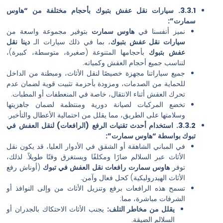
3.3.1. سيارات نقل عفش بتبوك بأحجام مختلفة من “هاوس
ت”:
ميز أنفسنا في
هاوس سمارت
بتوفير مجموعة واسعة من
يارات نقل عفش بتبوك
، بما في ذلك سيارات الـ
دينا نقل
فش بتبوك
بأحجامها المتنوعة (صغيرة، متوسطة، كبيرة)،
تناسب جميع أحجام العفش وكمياته.
ميع سياراتنا مجهزة خصيصًا لنقل الأثاث، ومبطنة من الداخل
لحماية من الصدمات، ومزودة بأحزمة تثبيت قوية لضمان عدم
حرك العفش أثناء الانتقال، خاصة في المنعطفات أو المطبات.
خضع المركبات لصيانة دورية ومنتظمة لضمان جاهزيتها
سلامتها على الطريق، مما يقلل من احتمالية الأعطال والتأخير.
3.3.2. استخدام أحدث تقنيات الرفع (الرافعات) لنقل العفش في
 بواسطة “هاوس سمارت”:
ي المباني الشاهقة أو الشقق في الأدوار العليا، قد يكون نقل
لأثاث عبر السلالم ضارًا ومكلفًا ويستغرق وقتًا طويلاً. لذلك،
وفر
هاوس سمارت
رافعات نقل العفش في تبوك
(أوناش رفع
لأثاث الهيدروليكية) كحل فعال وآمن.
سمح هذه الرافعات برفع وتنزيل الأثاث من وإلى النوافذ أو
لشرفات مباشرة، مما:
يقلل من مخاطر التلف:
يجنب الأثاث الاحتكاك بالجدران أو
السلالم الضيقة.