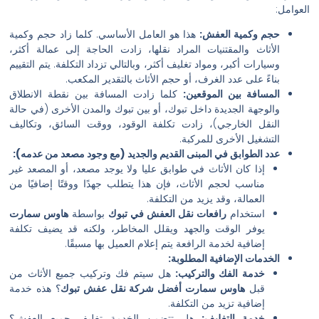
وكمية العفش:
هذا هو العامل الأساسي. كلما زاد حجم وكمية
ث والمقتنيات المراد نقلها، زادت الحاجة إلى عمالة أكثر،
ات أكبر، ومواد تغليف أكثر، وبالتالي تزداد التكلفة. يتم التقييم
 على عدد الغرف، أو حجم الأثاث بالتقدير المكعب.
فة بين الموقعين:
كلما زادت المسافة بين نقطة الانطلاق
هة الجديدة داخل تبوك، أو بين تبوك والمدن الأخرى (في حالة
ل الخارجي)، زادت تكلفة الوقود، ووقت السائق، وتكاليف
يل الأخرى للمركبة.
لطوابق في المبنى القديم والجديد (مع وجود مصعد من عدمه):
ذا كان الأثاث في طوابق عليا ولا يوجد مصعد، أو المصعد غير
ناسب لحجم الأثاث، فإن هذا يتطلب جهدًا ووقتًا إضافيًا من
لعمالة، وقد يزيد من التكلفة.
ستخدام
رافعات نقل العفش في تبوك
بواسطة
هاوس سمارت
وفر الوقت والجهد ويقلل المخاطر، ولكنه قد يضيف تكلفة
ضافية لخدمة الرافعة يتم إعلام العميل بها مسبقًا.
ات الإضافية المطلوبة:
دمة الفك والتركيب:
هل سيتم فك وتركيب جميع الأثاث من
بل
هاوس سمارت أفضل شركة نقل عفش تبوك
؟ هذه خدمة
ضافية تزيد من التكلفة.
دمة التغليف:
هل تتضمن الخدمة تغليف جميع العفش؟