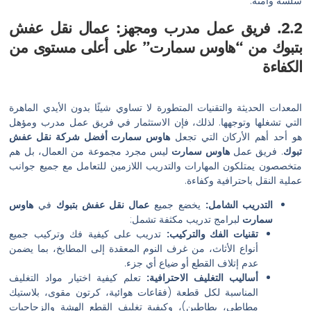
 فريق عمل مدرب ومجهز: عمال نقل عفش
ن “هاوس سمارت” على أعلى مستوى من
يثة والتقنيات المتطورة لا تساوي شيئًا بدون الأيدي الماهرة
 وتوجهها. لذلك، فإن الاستثمار في فريق عمل مدرب ومؤهل
الأركان التي تجعل
هاوس سمارت أفضل شركة نقل عفش
 عمل
هاوس سمارت
ليس مجرد مجموعة من العمال، بل هم
لكون المهارات والتدريب اللازمين للتعامل مع جميع جوانب
باحترافية وكفاءة.
يب الشامل:
يخضع جميع
عمال نقل عفش بتبوك
في
هاوس
ت
لبرامج تدريب مكثفة تشمل:
قنيات الفك والتركيب:
تدريب على كيفية فك وتركيب جميع
نواع الأثاث، من غرف النوم المعقدة إلى المطابخ، بما يضمن
دم إتلاف القطع أو ضياع أي جزء.
ساليب التغليف الاحترافية:
تعلم كيفية اختيار مواد التغليف
لمناسبة لكل قطعة (فقاعات هوائية، كرتون مقوى، بلاستيك
طاطي، بطاطين)، وكيفية تغليف القطع الهشة والزجاجيات