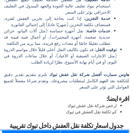
ستخدام مواد تغليف عالية الجودة والجهد المبذول في التغليف
لاحترافي يؤثر على السعر.
دمة التخزين:
إذا كنت بحاجة إلى تخزين العفش لفترة،
ستضاف تكلفة التخزين (شهريًا عادةً) إلى إجمالي الفاتورة.
دمات خاصة:
نقل أجهزة حساسة (مثل آلات البيانو، خزائن
ديدية ضخمة، أجهزة المختبرات)، أو أعمال فنية قيمة قد
تطلب تغليفًا خاصًا أو معدات رفع فريدة، مما يزيد من التكلفة.
 النقل:
قد تكون تكاليف النقل أعلى قليلاً خلال مواسم الذروة
الإجازات الصيفية أو الأعياد)، أو خلال ساعات الذروة في
، أو في أيام نهاية الأسبوع، نظرًا لزيادة الطلب.
ت
أفضل شركة نقل عفش تبوك
تلتزم بتقديم تقدير دقيق
 الفهم الكامل لمتطلبات مشروعك، ونقدم شرحًا مفصلاً لجميع
 تؤثر على السعر.
:
 شركة نقل عفش تبوك
لفة نقل العفش في تبوك
سعار تكلفة نقل العفش داخل تبوك تقريبية