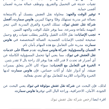
ات حديثة في التحميل والتفريغ، وتوظف عمالة مدربة لضمان
 حماية.
 الوقت والجهد:
محاولة نقل العفش بنفسك أو بالاستعانة
ة غير مدربة تستهلك وقتًا وجهدًا كبيرين.
هاوس سمارت، أفضل
 نقل عفش تبوك،
تمتلك الخبرة والفرق المدربة التي تنجز
ة بكفاءة وسرعة، مما يوفر عليك الوقت والجهد الثمين.
الإصابات:
نقل الأثاث الثقيل والكبير يتطلب تقنيات رفع وحمل
ة لتجنب الإصابات الجسدية. العمالة المتخصصة في
هاوس
رت
مدربة على التعامل مع هذه المهام بأمان تام.
ن والمسؤولية:
شركة هاوس سمارت
تقدم
ضمانًا على خدمات
العفش في تبوك
، مما يعني أنها تتحمل المسؤولية الكاملة عن
رار قد تحدث لا قدر الله. هذا يوفر لك راحة بال لا تقدر بثمن.
ة في التعامل مع التحديات:
سواء كان الأمر يتعلق بممرات
، أو أدوار عليا، أو أثاث حساس، فإن
هاوس سمارت
لديها
ة والأدوات اللازمة للتعامل مع أي تحدي بفعالية.
البحث عن
شركة نقل عفش موثوقة في تبوك
يعني البحث عن
ان، الاحترافية، وراحة البال التي توفرها
هاوس سمارت
.
خص شركة نقل عفش تبوك