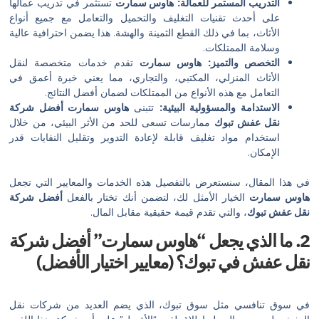
يب المستمر للعمالة:
هاوس سمارت
تستثمر في تدريب عمالها
أحدث تقنيات التغليف والتحميل والتعامل مع جميع أنواع
ث، بما في ذلك القطع الثمينة والهشة. هذا يضمن احترافية عالية
ة الممتلكات.
صص والتميز:
هاوس سمارت
تقدم خدمات متخصصة لنقل
اث المنزلي، المكتبي، والتجاري، مما يعني خبرة أعمق في
مل مع هذه الأنواع من الممتلكات لضمان أفضل النتائج.
دامة والمسؤولية البيئية:
تتبنى
هاوس سمارت أفضل شركة
عفش تبوك
ممارسات تسعى للحد من الأثر البيئي، من خلال
ام مواد تغليف قابلة لإعادة التدوير وتقليل النفايات قدر
ان.
ال، سنستعرض بالتفصيل هذه الخدمات والمعايير التي تجعل
ت
الخيار الأمثل لك، لتضمن أنك تختار بالفعل
أفضل شركة
وك
، والتي تقدم قيمة حقيقية مقابل المال.
الذي يجعل “هاوس سمارت” أفضل شركة
 في تبوك؟ (معايير اختيار الأفضل)
فسي مثل سوق تبوك، الذي يضم العديد من شركات نقل