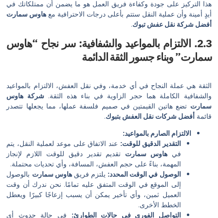
 على جودة وكفاءة فريق العمل هو ما يضمن أن ممتلكاتك في
أن عملية النقل ستتم بأعلى درجات الاحترافية مع
هاوس سمارت
نقل عفش تبوك
.
الالتزام بالمواعيد والشفافية: سر نجاح “هاوس
بناء جسور الثقة الدائمة
لة النجاح في أي خدمة، وفي نقل العفش، الالتزام بالمواعيد
لكاملة هما حجر الزاوية في بناء هذه الثقة.
شركة هاوس
هاتين القيمتين في صميم فلسفة عملها، مما يجعلها تتصدر
شركات نقل العفش بتبوك
.
زام الصارم بالمواعيد:
لتقدير الدقيق للوقت:
عند الاتفاق على موعد لعملية النقل، يتم
ي
هاوس سمارت
تقديم تقدير دقيق للوقت اللازم لإنجاز
لمهمة، بناءً على حجم العفش، المسافة، وأي تحديات محتملة.
لوصول في الوقت المحدد:
يلتزم فريق
هاوس سمارت
بالوصول
لى الموقع في الوقت المتفق عليه تمامًا. نحن ندرك أن وقت
لعميل ثمين، وأي تأخير يمكن أن يسبب إزعاجًا كبيرًا ويعطل
لخطط الأخرى.
لتواصل الفوري في حالات الطوارئ:
في حالة حدوث أي