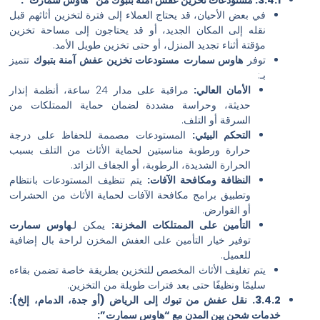
ي بعض الأحيان، قد يحتاج العملاء إلى فترة لتخزين أثاثهم قبل
قله إلى المكان الجديد، أو قد يحتاجون إلى مساحة تخزين
ؤقتة أثناء تجديد المنزل، أو حتى تخزين طويل الأمد.
وفر
هاوس سمارت
مستودعات تخزين عفش آمنة بتبوك
تتميز
:
الأمان العالي:
مراقبة على مدار 24 ساعة، أنظمة إنذار
حديثة، وحراسة مشددة لضمان حماية الممتلكات من
السرقة أو التلف.
التحكم البيئي:
المستودعات مصممة للحفاظ على درجة
حرارة ورطوبة مناسبتين لحماية الأثاث من التلف بسبب
الحرارة الشديدة، الرطوبة، أو الجفاف الزائد.
النظافة ومكافحة الآفات:
يتم تنظيف المستودعات بانتظام
وتطبيق برامج مكافحة الآفات لحماية الأثاث من الحشرات
أو القوارض.
التأمين على الممتلكات المخزنة:
يمكن لـ
هاوس سمارت
توفير خيار التأمين على العفش المخزن لراحة بال إضافية
للعميل.
تم تغليف الأثاث المخصص للتخزين بطريقة خاصة تضمن بقاءه
ليمًا ونظيفًا حتى بعد فترات طويلة من التخزين.
3.4.2. نقل عفش من تبوك إلى الرياض (أو جدة، الدمام، إلخ):
ت شحن بين المدن مع “هاوس سمارت”: