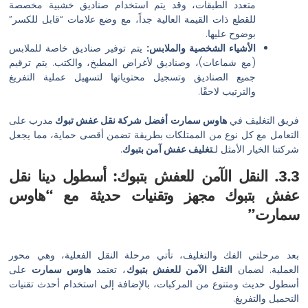
تعدد الطبقات، وقد يتم استخدام صناديق خشبية مخصصة
لقطع ذات القيمة العالية جداً، مع وضع علامات “قابل للكسر”
وضوح عليها.
لأشياء الشخصية والملابس:
يتم توفير صناديق خاصة للملابس
مع شماعات)، وصناديق لأغراض المطبخ، والكتب. يتم ترقيم
ميع الصناديق وتسجيل محتوياتها لتسهيل عملية التفريغ
لترتيب لاحقًا.
يف في
هاوس سمارت
أفضل شركة نقل عفش تبوك
مدرب على
كل نوع من الممتلكات بطريقة تضمن أقصى حماية، مما يجعل
 الأمثل لـ
تغليف عفش آمن بتبوك
.
النقل الآمن للعفش بتبوك: أسطول دينا نقل
وك مجهز وتقنيات حديثة مع “هاوس
 الفك والتغليف، تأتي مرحلة النقل الفعلية، وهي محور
ضمان
النقل الآمن للعفش بتبوك
، تعتمد
هاوس سمارت
على
ومتنوع من المركبات، بالإضافة إلى استخدام أحدث تقنيات
ريغ.