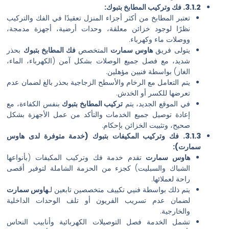
بوك:
عتبر المطابخ من أكثر أجزاء المنزل تعقيدًا في الفك والتركيب
ظرًا لوجود خزائن معلقة، وحدات أرضية، أجهزة مدمجة،
وصلات ماء وكهرباء.
تولى فريق
هاوس سمارت
المتخصص
فك المطابخ بتبوك
بحذر
ديد، مع فصل جميع الوصلات بشكل آمن (الكهرباء، الماء،
لغاز) بواسطة فنيين مؤهلين.
تم التعامل مع الرخام والأسطح الزجاجية بحذر بالغ لضمان عدم
عرضها للكسر أو الخدش.
ي الموقع الجديد، يتم
تركيب المطابخ بتبوك
بنفس الكفاءة، مع
عادة توصيل جميع الخدمات والتأكد من عمل الأجهزة بشكل
حيح، وتثبيت الخزائن بإحكام.
3.1.3. فك وتركيب المكيفات بتبوك (خدمة متوفرة لدى هاوس
ت):
اوس سمارت
تقدم خدمة فك وتركيب المكيفات (بأنواعها
لشباك والسبليت) كجزء من الحزمة الشاملة لتوفير أقصى
حة لعملائها.
تم ذلك بواسطة فنيي تكييف متخصصين تابعين لـ
هاوس سمارت
ضمان عدم تسريب الفريون أو تلف الوحدات الداخلية
الخارجية.
شمل الخدمة فصل التوصيلات الكهربائية وأنابيب النحاس