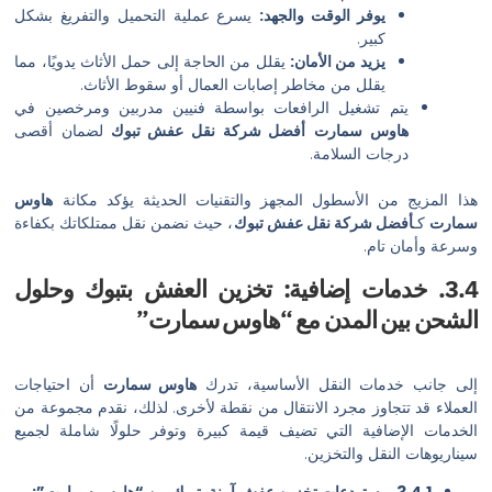
يوفر الوقت والجهد:
يسرع عملية التحميل والتفريغ بشكل
كبير.
يزيد من الأمان:
يقلل من الحاجة إلى حمل الأثاث يدويًا، مما
يقلل من مخاطر إصابات العمال أو سقوط الأثاث.
تم تشغيل الرافعات بواسطة فنيين مدربين ومرخصين في
اوس سمارت
أفضل شركة نقل عفش تبوك
لضمان أقصى
رجات السلامة.
من الأسطول المجهز والتقنيات الحديثة يؤكد مكانة
هاوس
ضل شركة نقل عفش تبوك
، حيث نضمن نقل ممتلكاتك بكفاءة
 تام.
خدمات إضافية: تخزين العفش بتبوك وحلول
ين المدن مع “هاوس سمارت”
دمات النقل الأساسية، تدرك
هاوس سمارت
أن احتياجات
تتجاوز مجرد الانتقال من نقطة لأخرى. لذلك، نقدم مجموعة من
ضافية التي تضيف قيمة كبيرة وتوفر حلولًا شاملة لجميع
لنقل والتخزين.
س سمارت”: