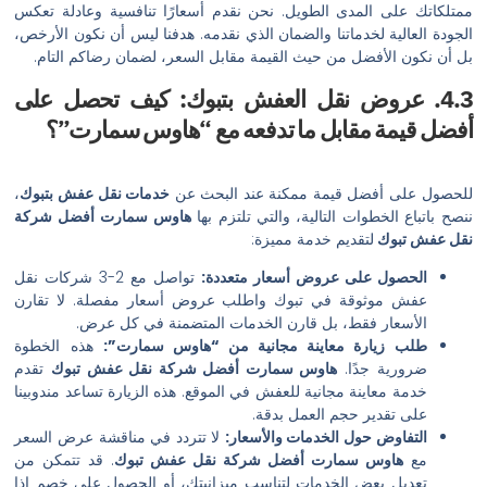
ى المدى الطويل. نحن نقدم أسعارًا تنافسية وعادلة تعكس
ية لخدماتنا والضمان الذي نقدمه. هدفنا ليس أن نكون الأرخص،
الأفضل من حيث القيمة مقابل السعر، لضمان رضاكم التام.
 عروض نقل العفش بتبوك: كيف تحصل على
ة مقابل ما تدفعه مع “هاوس سمارت”؟
 أفضل قيمة ممكنة عند البحث عن
خدمات نقل عفش بتبوك
،
الخطوات التالية، والتي تلتزم بها
هاوس سمارت
أفضل شركة
وك
لتقديم خدمة مميزة:
ول على عروض أسعار متعددة:
تواصل مع 2-3 شركات نقل
موثوقة في تبوك واطلب عروض أسعار مفصلة. لا تقارن
عار فقط، بل قارن الخدمات المتضمنة في كل عرض.
زيارة معاينة مجانية من “هاوس سمارت”:
هذه الخطوة
ية جدًا.
هاوس سمارت أفضل شركة نقل عفش تبوك
تقدم
معاينة مجانية للعفش في الموقع. هذه الزيارة تساعد مندوبينا
قدير حجم العمل بدقة.
وض حول الخدمات والأسعار:
لا تتردد في مناقشة عرض السعر
اوس سمارت أفضل شركة نقل عفش تبوك
. قد تتمكن من
ل بعض الخدمات لتناسب ميزانيتك، أو الحصول على خصم إذا