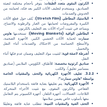
لكرتون المقوى متعدد الطبقات:
يتوفر بأحجام مختلفة لتعبئة
لصناديق، ويستخدم لتغليف الأثاث الكبير بعد فكه، لحمايته من
لخدوش والصدمات.
بلاستيك المطاطي (Stretch Film):
يُلف حول قطع الأثاث
لكبيرة والمفروشات لحمايتها من الغبار والرطوبة والاتساخ،
يساعد في تثبيت أجزاء الأثاث بعد التغليف بالكرتون.
بطاطين الواقية (Moving Blankets):
تستخدمها
هاوس
مارت
لحماية الأثاث الخشبي الكبير، الأجهزة الضخمة،
الأسطح الحساسة من الاحتكاك والصدمات أثناء النقل
التحميل.
شرطة لاصقة قوية:
لتثبيت مواد التغليف وضمان عدم فكها أثناء
نقل.
ناديق كرتونية مخصصة:
للأطباق، الكؤوس، الملابس (صناديق
مسامير تعليق)، والكتب.
3.2.2. تغليف الأجهزة الكهربائية والتحف والمقتنيات الخاصة
طة “هاوس سمارت”:
أجهزة الكهربائية:
يتم تغليفها بعناية فائقة باستخدام البلاستيك
لفقاعي والكرتون المقوى، مع تثبيت الأجزاء المتحركة.
لثلاجات، الغسالات، أجهزة التلفاز، أجهزة الكمبيوتر يتم التعامل
عها بأسلوب خاص يضمن سلامتها.
لتحف الفنية والمقتنيات الثمينة:
تتطلب عناية فائقة وتغليفًا