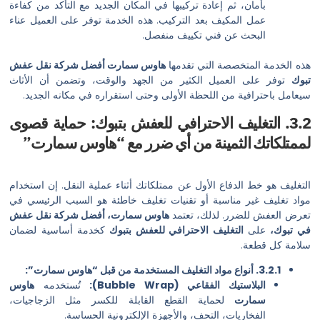
أمان، ثم إعادة تركيبها في المكان الجديد مع التأكد من كفاءة
مل المكيف بعد التركيب. هذه الخدمة توفر على العميل عناء
لبحث عن فني تكييف منفصل.
المتخصصة التي تقدمها
هاوس سمارت أفضل شركة نقل عفش
لى العميل الكثير من الجهد والوقت، وتضمن أن الأثاث
رافية من اللحظة الأولى وحتى استقراره في مكانه الجديد.
التغليف الاحترافي للعفش بتبوك: حماية قصوى
ك الثمينة من أي ضرر مع “هاوس سمارت”
ط الدفاع الأول عن ممتلكاتك أثناء عملية النقل. إن استخدام
غير مناسبة أو تقنيات تغليف خاطئة هو السبب الرئيسي في
للضرر. لذلك، تعتمد
هاوس سمارت، أفضل شركة نقل عفش
لى
التغليف الاحترافي للعفش بتبوك
كخدمة أساسية لضمان
طعة.
 سمارت”:
بلاستيك الفقاعي (Bubble Wrap):
تُستخدمه
هاوس
مارت
لحماية القطع القابلة للكسر مثل الزجاجيات،
لفخاريات، التحف، والأجهزة الإلكترونية الحساسة.