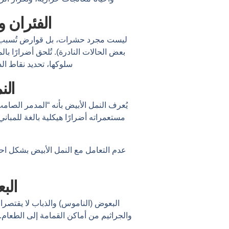
الفئران 
ليست مجرد حشرات، بل قوارض تُسبب أضرار
بعض الحالات النادرة). تُلحق أضرارًا با
سلوكها، تحديد نقاط الد
النم
يُعرف النمل الأبيض بأنه “المدمر الصامت
مستعمراته أضرارًا هيكلية بالغة للمبا
عدم التعامل مع النمل الأبيض بشكل احت
الب
البعوض (الناموس) والذباب لا يقتصرا
والجراثيم من أماكن القمامة إلى الطعام.