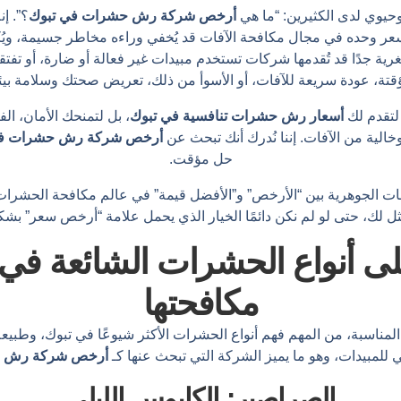
حيوي لدى الكثيرين: “ما هي
أرخص شركة رش حشرات في تبوك
؟”. إ
سعر وحده في مجال مكافحة الآفات قد يُخفي وراءه مخاطر جسيمة، ويُ
رية جدًا قد تُقدمها شركات تستخدم مبيدات غير فعالة أو ضارة، أو تفتق
ؤقتة، عودة سريعة للآفات، أو الأسوأ من ذلك، تعريض صحتك وسلامة بي
لتقدم لك
أسعار رش حشرات تنافسية في تبوك
، بل لتمنحك الأمان، الف
الية من الآفات. إننا نُدرك أنك تبحث عن
أرخص شركة رش حشرات في
حل مؤقت.
ت الجوهرية بين “الأرخص” و”الأفضل قيمة” في عالم مكافحة الحشرات، 
مثل لك، حتى لو لم نكن دائمًا الخيار الذي يحمل علامة “أرخص سعر” ب
ى أنواع الحشرات الشائعة في 
مكافحتها
مناسبة، من المهم فهم أنواع الحشرات الأكثر شيوعًا في تبوك، وطبيعة 
مبيدات، وهو ما يميز الشركة التي تبحث عنها كـ
أرخص شركة رش ح
الصراصير: الكابوس الليلي