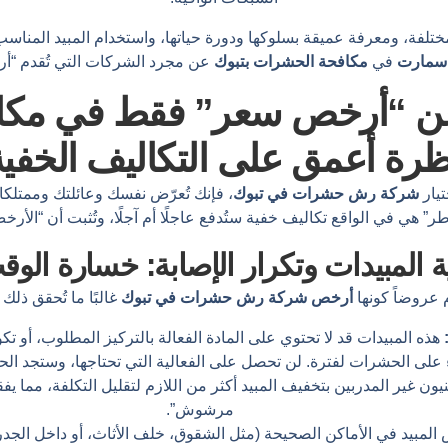
تلفة، ومعرفة عميقة بسلوكها ودورة حياتها، واستخدام المبيد المناسب 
سمارت
في
مكافحة الحشرات بتبوك
عن مجرد الشركات التي تُقدم “أ
ن “أرخص سعر” فقط في مكا
ظرة أعمق على التكاليف الخفية
تيار
شركة رش حشرات في تبوك
، فإنك تُعرّض نفسك وعائلتك وممتلكا
طر” هي في الواقع تكاليف خفية ستُدفع عاجلًا أم آجلًا، وتُثبت أن “الأرخ
ة المبيدات وتكرار الإصابة: خسارة الوق
 عروضاً كونها
أرخص شركة رش حشرات في تبوك
غالبًا ما تُحقق ذلك
هذه المبيدات قد لا تحتوي على المادة الفعالة بالتركيز المطلوب، أو تكو
اء على الحشرات لفترة. لن تحصل على الفعالية التي تحتاجها، وستجد الح
يون غير المدربين بتخفيف المبيد أكثر من اللازم لتقليل التكلفة، مما ي
مرشوش”.
 المبيد في الأماكن الصحيحة (مثل الشقوق، خلف الأثاث، أو داخل الجد