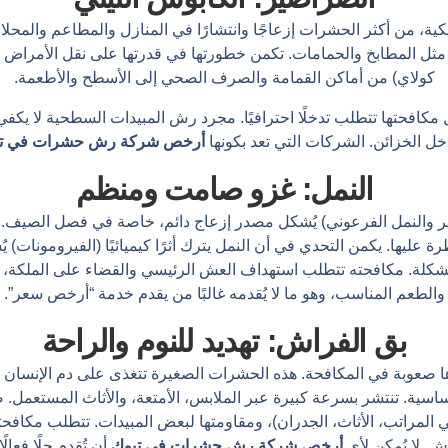
يكية، من أكثر الحشرات إزعاجًا وانتشارًا في المنازل والمطاعم والمحل
 مثل المطابخ والحمامات. تكمن خطورتها في قدرتها على نقل الأمراض وال
كولاي) من أماكن القمامة والصرف الصحي إلى الأسطح والأطعمة.
ل مكافحتها تتطلب تدخلًا احترافيًا. مجرد رش المبيدات السطحية لا يكف
خل الخزائن. الشركات التي تعد بكونها
أرخص شركة رش حشرات في ت
النمل: غزو صامت ومنظم
غير والنمل الفرعوني) يُشكل مصدر إزعاج دائم، خاصة في فصل الصيف. يد
يها. يكمن التحدي في أن النمل يترك أثرًا كيميائيًا (الفيرومونات) 
 المشكلة. مكافحته تتطلب استهداف العش الرئيسي والقضاء على الملكة،
والطعم المناسب، وهو ما لا يُقدمه غالبًا من يقدم خدمة “أرخص سعر”.
بق الفراش: تهديد للنوم والراحة
ا صعوبة في المكافحة. هذه الحشرات الصغيرة تتغذى على دم الإنسان أث
ساسية. تنتشر بسرعة كبيرة عبر الملابس، الأمتعة، والأثاث المستعمل.
المراتب، الأثاث، الجدران)، ومقاومتها لبعض المبيدات. تتطلب مكافحته 
رش. لا يُمكن لأي
أرخص شركة رش حشرات في تبوك
أن تُقدم حلًا فعال