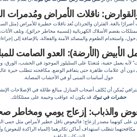
والقوارض: ناقلات الأمراض ومُدمرات ال
ًا بالغة. الفئران والجرذان تُعد ناقلات خطيرة للأمراض (مثل السالم
لممتلكات بقضم الأسلاك الكهربائية (مُسببة مخاطر حرائق)، وتلف الأثاث،
خول، واستخدام الطعوم والمصائد الآمنة والفعالة، بالإضافة إلى إجراءات
ل الأبيض (الأرضة): العدو الصامت للمب
” لأنه يعمل خفية، مُتغذيًا على السليلوز الموجود في الخشب، الورق، وح
ني دون أي علامات ظاهرة حتى يتفاقم الوضع. مكافحته تتطلب خبرة عالي
حول أساسات المبنى أو في الأخشاب المصابة.
رافي يُمكن أن يُكلف أصحاب المنازل مبالغ طائلة في الإصلاحات الإنشا
حشرات في تبوك
قد يكون له عواقب وخيمة على ممتلكاتك.
عوض والذباب: إزعاج يومي ومخاطر صح
ن على كونهما مصدر إزعاج؛ فالبعوض ناقل خطير لأمراض مثل حمى الضنك،
 مكافحتهما تتطلب استهداف أماكن تكاثرهما (المياه الراكدة للبعوض) وأ
الشبكات الواقية.