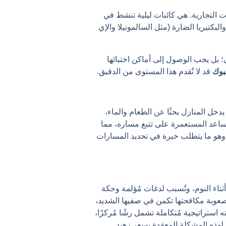
ات التجارية. هي كائنات ليلية تنشط في
بكتيريا الضارة (مثل السالمونيلا والإي
ي؛ بل يجب الوصول إلى أماكن اختبائها
بوك
قد لا تُقدم هذا المستوى من الدقيق.
خل المنازل بحثًا عن الطعام والماء،
يُساعد المستعمرة على تتبع مساره، مما
 وهو ما يتطلب خبرة في تحديد المسارات
ناء النوم، وتُسبب لدغات مُؤلمة وحكة
 صعوبة مكافحتها تكمن في صفيها الشديد،
استراتيجية مُتكاملة تشمل رشًا مُركزًا،
ًا لهذه المشكلة المعقدة بسعر زهيد.